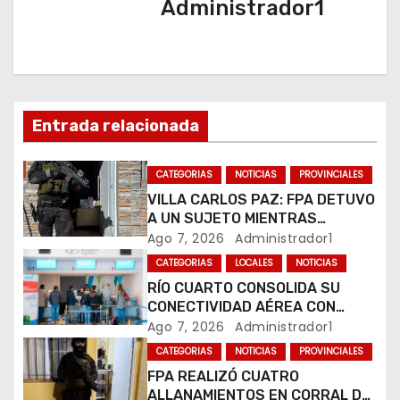
Administrador1
c
i
ó
n
Entrada relacionada
d
CATEGORIAS
NOTICIAS
PROVINCIALES
e
VILLA CARLOS PAZ: FPA DETUVO
A UN SUJETO MIENTRAS
e
COMERCIALIZABA COCAÍNA Y
Ago 7, 2026
Administrador1
MARIHUANA EN UNA PLAZA
CATEGORIAS
LOCALES
NOTICIAS
n
RÍO CUARTO CONSOLIDA SU
CONECTIVIDAD AÉREA CON
t
CUATRO VUELOS SEMANALES A
Ago 7, 2026
Administrador1
BUENOS AIRES
r
CATEGORIAS
NOTICIAS
PROVINCIALES
FPA REALIZÓ CUATRO
a
ALLANAMIENTOS EN CORRAL DE