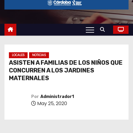
o
LOCALES
NOTICIAS
ASISTEN A FAMILIAS DE LOS NIÑOS QUE
CONCURREN A LOS JARDINES
MATERNALES
Por
Administrador1
May 25, 2020