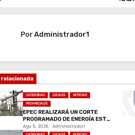
Por
Administrador1
 relacionada
CATEGORIAS
LOCALES
NOTICIAS
PROVINCIALES
EPEC REALIZARÁ UN CORTE
PROGRAMADO DE ENERGÍA ESTE
JUEVES EN RÍO CUARTO
Ago 5, 2026
Administrador1
CATEGORIAS
LOCALES
NOTICIAS