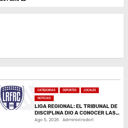
CATEGORIAS
DEPORTES
LOCALES
NOTICIAS
LIGA REGIONAL: EL TRIBUNAL DE
DISCIPLINA DIO A CONOCER LAS
SANCIONES DEL BOLETÍN OFICIAL
Ago 5, 2026
Administrador1
N.º 24