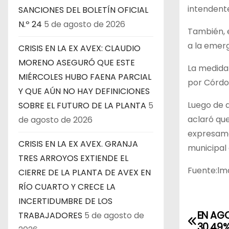
intendent
SANCIONES DEL BOLETÍN OFICIAL
N.º 24
5 de agosto de 2026
También, e
a la emer
CRISIS EN LA EX AVEX: CLAUDIO
MORENO ASEGURÓ QUE ESTE
La medida 
MIÉRCOLES HUBO FAENA PARCIAL
por Córdob
Y QUE AÚN NO HAY DEFINICIONES
Luego de d
SOBRE EL FUTURO DE LA PLANTA
5
aclaró que
de agosto de 2026
expresamen
CRISIS EN LA EX AVEX. GRANJA
municipal 
TRES ARROYOS EXTIENDE EL
Fuente:lmd
CIERRE DE LA PLANTA DE AVEX EN
RÍO CUARTO Y CRECE LA
INCERTIDUMBRE DE LOS
EN AG
TRABAJADORES
5 de agosto de
N
30,49