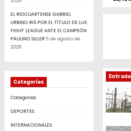
2026
a
EL RIOCUARTENSE GABRIEL
v
URBINO IRÁ POR EL TÍTULO DE LUX
e
FIGHT LEAGUE ANTE EL CAMPEÓN
PAULINO SILLER
5 de agosto de
g
2026
a
c
Entrada
i
Categorías
ó
Categorias
n
DEPORTES
d
INTERNACIONALES
e