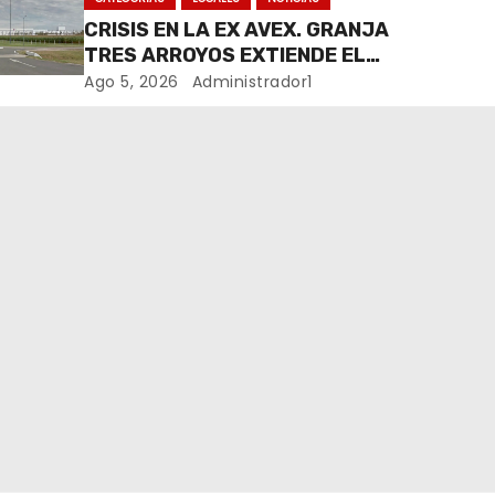
CRISIS EN LA EX AVEX. GRANJA
TRES ARROYOS EXTIENDE EL
CIERRE DE LA PLANTA DE AVEX
Ago 5, 2026
Administrador1
EN RÍO CUARTO Y CRECE LA
INCERTIDUMBRE DE LOS
TRABAJADORES