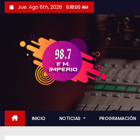
S
Jue. Ago 6th, 2026
5:18:01 AM
a
l
t
a
r
a
l
c
o
n
t
e
n
INICIO
NOTICIAS
PROGRAMACIÓN
i
d