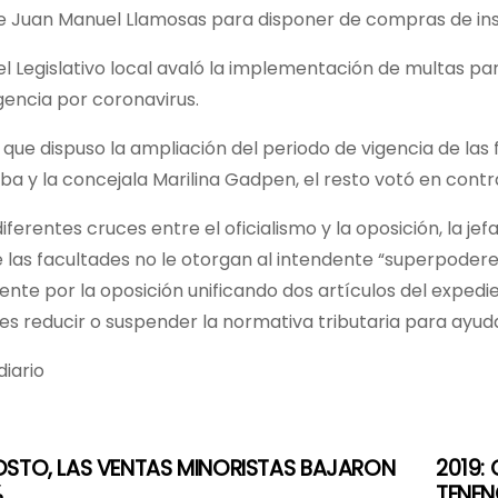
e Juan Manuel Llamosas para disponer de compras de insu
l Legislativo local avaló la implementación de multas pa
gencia por coronavirus.
que dispuso la ampliación del periodo de vigencia de la
a y la concejala Marilina Gadpen, el resto votó en contra,
iferentes cruces entre el oficialismo y la oposición, la jef
 las facultades no le otorgan al intendente “superpoder
te por la oposición unificando dos artículos del expedie
es reducir o suspender la normativa tributaria para ayuda
iario
OSTO, LAS VENTAS MINORISTAS BAJARON
2019:
%
TENEN