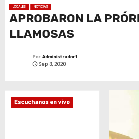
o
LOCALES
NOTICIAS
APROBARON LA PRÓRR
LLAMOSAS
Por
Administrador1
Sep 3, 2020
Escuchanos en vivo