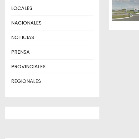
LOCALES
e
n
NACIONALES
t
NOTICIAS
r
PRENSA
a
PROVINCIALES
d
REGIONALES
a
s