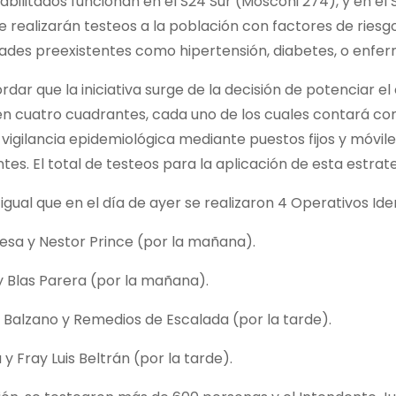
bilitados funcionan en el S24 Sur (Mosconi 274), y en el S24
e realizarán testeos a la población con factores de ries
des preexistentes como hipertensión, diabetes, o enfer
dar que la iniciativa surge de la decisión de potenciar el co
en cuatro cuadrantes, cada uno de los cuales contará co
 vigilancia epidemiológica mediante puestos fijos y móvile
antes. El total de testeos para la aplicación de esta estrat
igual que en el día de ayer se realizaron 4 Operativos Iden
esa y Nestor Prince (por la mañana).
y Blas Parera (por la mañana).
é Balzano y Remedios de Escalada (por la tarde).
 y Fray Luis Beltrán (por la tarde).