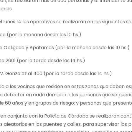
sión, se testearon más de 600 personas y el Intendente 
iones.
el lunes 14 los operativos se realizarán en los siguientes s
ca (por la mañana desde las 10 hs.)
de Obligado y Apatamas (por la mañana desde las 10 hs.)
o 2601 (por la tarde desde las 14 hs.)
V. Gonzalez al 400 (por la tarde desde las 14 hs.)
a a los vecinos que residen en estas zonas que deben es
a detectar en cada domicilio a las personas que se pueden 
e 60 años y en grupos de riesgo; y personas que presen
en conjunto con la Policía de Córdoba se realizaron cont
s aleatorios en los puentes y calles, para supervisar los