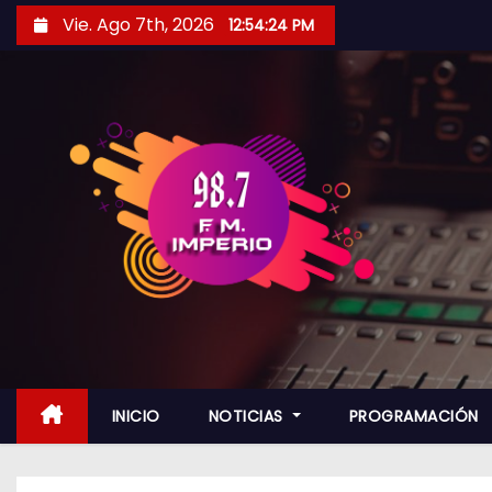
S
Vie. Ago 7th, 2026
12:54:26 PM
a
l
t
a
r
a
l
c
o
n
t
e
n
INICIO
NOTICIAS
PROGRAMACIÓN
i
d