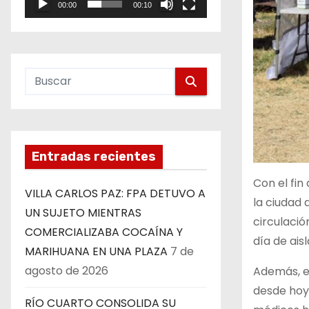
00:00
00:10
e
o
Entradas recientes
Con el fin
VILLA CARLOS PAZ: FPA DETUVO A
la ciudad 
UN SUJETO MIENTRAS
circulació
COMERCIALIZABA COCAÍNA Y
día de ais
MARIHUANA EN UNA PLAZA
7 de
agosto de 2026
Además, en
desde hoy 
RÍO CUARTO CONSOLIDA SU