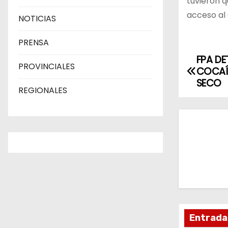
tuvieron q
acceso al 
NOTICIAS
PRENSA
FPA D
N
PROVINCIALES
COCAÍN
a
SECO
REGIONALES
v
e
g
a
c
i
Entrada