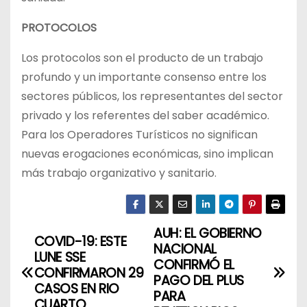
PROTOCOLOS
Los protocolos son el producto de un trabajo
profundo y un importante consenso entre los
sectores públicos, los representantes del sector
privado y los referentes del saber académico.
Para los Operadores Turísticos no significan
nuevas erogaciones económicas, sino implican
más trabajo organizativo y sanitario.
AUH: EL GOBIERNO
N
COVID-19: ESTE
NACIONAL
LUNE SSE
a
CONFIRMÓ EL
CONFIRMARON 29
PAGO DEL PLUS
CASOS EN RIO
v
PARA
CUARTO