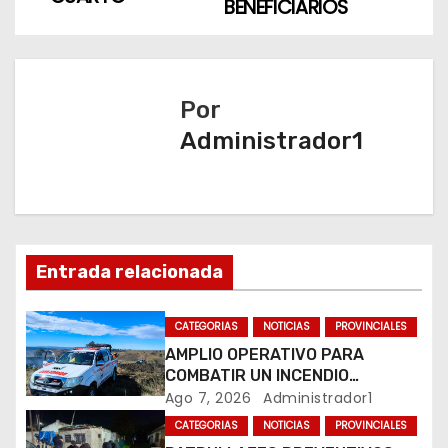
BENEFICIARIOS
e
g
a
Por
Administrador1
c
i
ó
n
Entrada relacionada
d
CATEGORIAS
NOTICIAS
PROVINCIALES
e
AMPLIO OPERATIVO PARA
COMBATIR UN INCENDIO
e
FORESTAL EN YACANTO
Ago 7, 2026
Administrador1
CATEGORIAS
NOTICIAS
PROVINCIALES
n