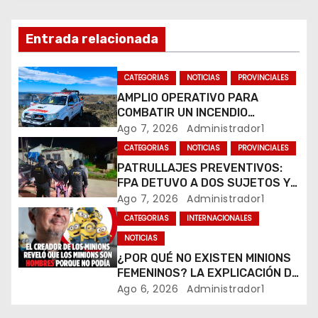
i
ó
Entrada relacionada
n
CATEGORIAS
NOTICIAS
PROVINCIALES
d
AMPLIO OPERATIVO PARA
COMBATIR UN INCENDIO
e
FORESTAL EN YACANTO
Ago 7, 2026
Administrador1
e
CATEGORIAS
NOTICIAS
PROVINCIALES
PATRULLAJES PREVENTIVOS:
n
FPA DETUVO A DOS SUJETOS Y
SECUESTRÓ ESTUPEFACIENTES
Ago 7, 2026
Administrador1
t
EN JESÚS MARÍA Y MARCOS
CATEGORIAS
INTERNACIONALES
JUÁREZ
r
NOTICIAS
¿POR QUÉ NO EXISTEN MINIONS
a
FEMENINOS? LA EXPLICACIÓN DE
SU CREADOR QUE VOLVIÓ A
Ago 6, 2026
Administrador1
d
VIRALIZARSE