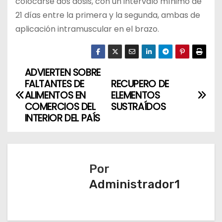
colocarse dos dosis, con un intervalo mínimo de
21 días entre la primera y la segunda, ambas de
aplicación intramuscular en el brazo.
ADVIERTEN SOBRE
N
FALTANTES DE
RECUPERO DE
a
ALIMENTOS EN
ELEMENTOS
COMERCIOS DEL
SUSTRAÍDOS
v
INTERIOR DEL PAÍS
e
g
Por
a
Administrador1
c