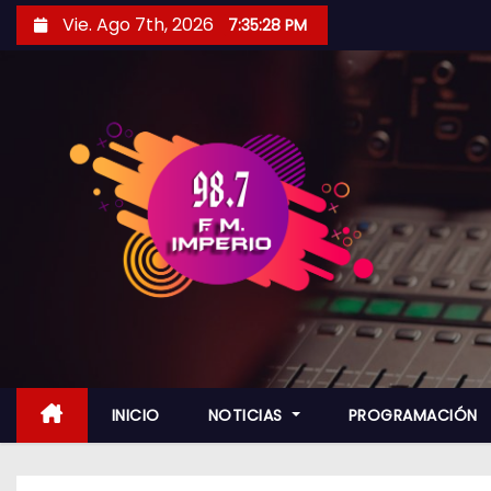
S
Vie. Ago 7th, 2026
7:35:30 PM
a
l
t
a
r
a
l
c
o
n
t
e
n
INICIO
NOTICIAS
PROGRAMACIÓN
i
d