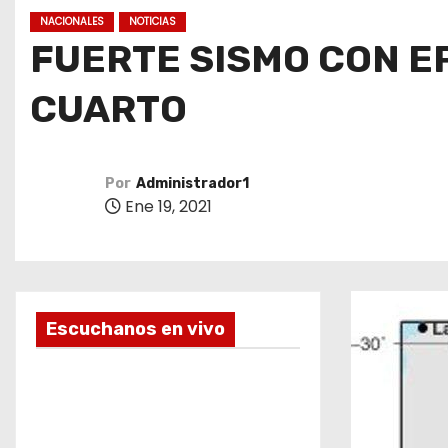
o
NACIONALES
NOTICIAS
FUERTE SISMO CON EP
CUARTO
Por
Administrador1
Ene 19, 2021
Escuchanos en vivo