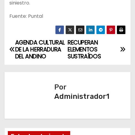
siniestro.
Fuente: Puntal
AGENDA CULTURAL
RECUPERAN
N
DE LA HERRADURA
ELEMENTOS
a
DEL ANDINO
SUSTRAÍDOS
v
e
Por
g
Administrador1
a
c
i