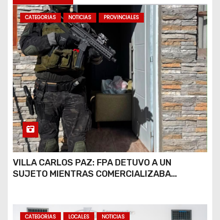
a
CATEGORIAS
NOTICIAS
PROVINCIALES
s
VILLA CARLOS PAZ: FPA DETUVO A UN
SUJETO MIENTRAS COMERCIALIZABA
COCAÍNA Y MARIHUANA EN UNA PLAZA
CATEGORIAS
LOCALES
NOTICIAS