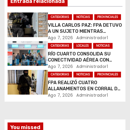
Entrada relacionada
ó
CATEGORIAS
NOTICIAS
PROVINCIALES
n
VILLA CARLOS PAZ: FPA DETUVO
A UN SUJETO MIENTRAS
d
COMERCIALIZABA COCAÍNA Y
Ago 7, 2026
Administrador1
MARIHUANA EN UNA PLAZA
e
CATEGORIAS
LOCALES
NOTICIAS
RÍO CUARTO CONSOLIDA SU
e
CONECTIVIDAD AÉREA CON
CUATRO VUELOS SEMANALES A
Ago 7, 2026
Administrador1
n
BUENOS AIRES
CATEGORIAS
NOTICIAS
PROVINCIALES
t
FPA REALIZÓ CUATRO
ALLANAMIENTOS EN CORRAL DE
r
BUSTOS-IFFLINGER
Ago 7, 2026
Administrador1
a
d
You missed