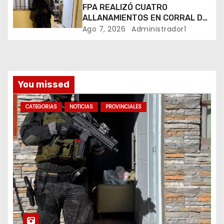
r
FPA REALIZÓ CUATRO
ALLANAMIENTOS EN CORRAL DE
a
BUSTOS-IFFLINGER
Ago 7, 2026
Administrador1
d
a
You missed
s
CATEGORIAS
NOTICIAS
PROVINCIALES