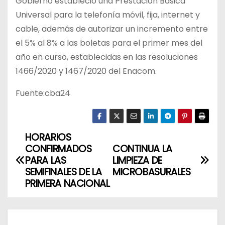
Gobierno estableció una Prestación Básica
Universal para la telefonía móvil, fija, internet y
cable, además de autorizar un incremento entre
el 5% al 8% a las boletas para el primer mes del
año en curso, establecidas en las resoluciones
1466/2020 y 1467/2020 del Enacom.
Fuente:cba24
HORARIOS
N
CONFIRMADOS
CONTINUA LA
a
PARA LAS
LIMPIEZA DE
SEMIFINALES DE LA
MICROBASURALES
v
PRIMERA NACIONAL
e