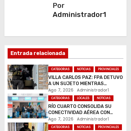
g
Por
a
Administrador1
c
i
ó
Entrada relacionada
n
CATEGORIAS
NOTICIAS
PROVINCIALES
d
VILLA CARLOS PAZ: FPA DETUVO
A UN SUJETO MIENTRAS
e
COMERCIALIZABA COCAÍNA Y
Ago 7, 2026
Administrador1
MARIHUANA EN UNA PLAZA
e
CATEGORIAS
LOCALES
NOTICIAS
RÍO CUARTO CONSOLIDA SU
n
CONECTIVIDAD AÉREA CON
CUATRO VUELOS SEMANALES A
Ago 7, 2026
Administrador1
t
BUENOS AIRES
CATEGORIAS
NOTICIAS
PROVINCIALES