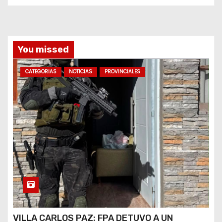
d
a
You missed
s
CATEGORIAS
NOTICIAS
PROVINCIALES
VILLA CARLOS PAZ: FPA DETUVO A UN