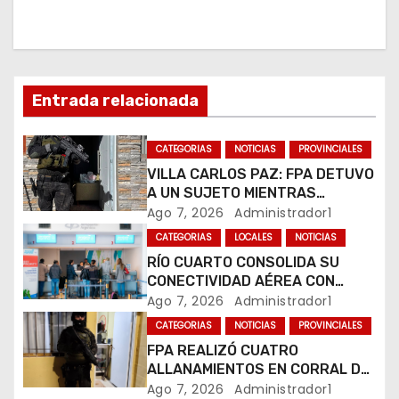
c
i
ó
Entrada relacionada
n
CATEGORIAS
NOTICIAS
PROVINCIALES
d
VILLA CARLOS PAZ: FPA DETUVO
A UN SUJETO MIENTRAS
e
COMERCIALIZABA COCAÍNA Y
Ago 7, 2026
Administrador1
MARIHUANA EN UNA PLAZA
e
CATEGORIAS
LOCALES
NOTICIAS
RÍO CUARTO CONSOLIDA SU
n
CONECTIVIDAD AÉREA CON
CUATRO VUELOS SEMANALES A
Ago 7, 2026
Administrador1
t
BUENOS AIRES
CATEGORIAS
NOTICIAS
PROVINCIALES
r
FPA REALIZÓ CUATRO
ALLANAMIENTOS EN CORRAL DE
a
BUSTOS-IFFLINGER
Ago 7, 2026
Administrador1