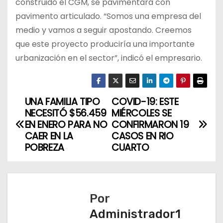
construido el CGM, se pavimentará con
pavimento articulado. “Somos una empresa del
medio y vamos a seguir apostando. Creemos
que este proyecto produciría una importante
urbanización en el sector”, indicó el empresario.
UNA FAMILIA TIPO
COVID-19: ESTE
N
NECESITÓ $56.459
MIÉRCOLES SE
a
EN ENERO PARA NO
CONFIRMARON 19
CAER EN LA
CASOS EN RIO
v
POBREZA
CUARTO
e
g
Por
a
Administrador1