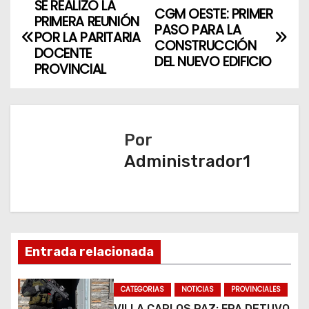
SE REALIZÓ LA
N
CGM OESTE: PRIMER
PRIMERA REUNIÓN
PASO PARA LA
a
POR LA PARITARIA
CONSTRUCCIÓN
DOCENTE
DEL NUEVO EDIFICIO
v
PROVINCIAL
e
g
Por
a
Administrador1
c
i
ó
Entrada relacionada
n
CATEGORIAS
NOTICIAS
PROVINCIALES
d
VILLA CARLOS PAZ: FPA DETUVO