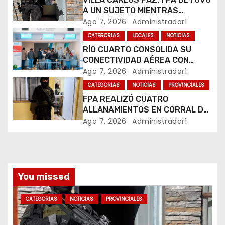
A UN SUJETO MIENTRAS
e
COMERCIALIZABA COCAÍNA Y
Ago 7, 2026
Administrador1
MARIHUANA EN UNA PLAZA
e
CATEGORIAS
LOCALES
NOTICIAS
RÍO CUARTO CONSOLIDA SU
n
CONECTIVIDAD AÉREA CON
CUATRO VUELOS SEMANALES A
Ago 7, 2026
Administrador1
t
BUENOS AIRES
CATEGORIAS
NOTICIAS
PROVINCIALES
r
FPA REALIZÓ CUATRO
ALLANAMIENTOS EN CORRAL DE
a
BUSTOS-IFFLINGER
Ago 7, 2026
Administrador1
d
a
You missed
s
CATEGORIAS
NOTICIAS
PROVINCIALES