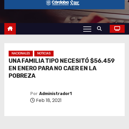
o
NACIONALES
NOTICIAS
UNA FAMILIA TIPO NECESITÓ $56.459
EN ENERO PARA NO CAER EN LA
POBREZA
Por
Administrador1
Feb 18, 2021