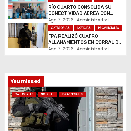
RÍO CUARTO CONSOLIDA SU
t
CONECTIVIDAD AÉREA CON
CUATRO VUELOS SEMANALES A
Ago 7, 2026
Administrador1
r
BUENOS AIRES
CATEGORIAS
NOTICIAS
PROVINCIALES
a
FPA REALIZÓ CUATRO
ALLANAMIENTOS EN CORRAL DE
d
BUSTOS-IFFLINGER
Ago 7, 2026
Administrador1
a
s
You missed
CATEGORIAS
NOTICIAS
PROVINCIALES