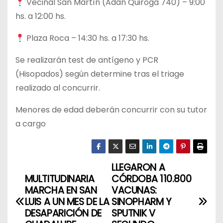
Vecinal San Martín (Adán Quiroga 740) – 9:00
hs. a 12:00 hs.
Plaza Roca – 14:30 hs. a 17:30 hs.
Se realizarán test de antígeno y PCR
(Hisopados) según determine tras el triage
realizado al concurrir.
Menores de edad deberán concurrir con su tutor
a cargo
LLEGARON A
N
MULTITUDINARIA
CÓRDOBA 110.800
a
MARCHA EN SAN
VACUNAS:
LUIS A UN MES DE LA
SINOPHARM Y
v
DESAPARICIÓN DE
SPUTNIK V