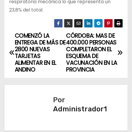
respiratoria mecánica lo que representa un
23,8% del total.
COMENZÓ LA
CÓRDOBA: MAS DE
N
ENTREGA DE MÁS DE
400.000 PERSONAS
a
2800 NUEVAS
COMPLETARON EL
TARJETAS
ESQUEMA DE
v
ALIMENTAR EN EL
VACUNACIÓN EN LA
ANDINO
PROVINCIA
e
g
a
Por
Administrador1
c
i