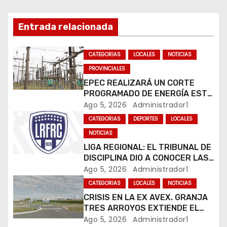
ó
n
Entrada relacionada
d
CATEGORIAS
LOCALES
NOTICIAS
e
PROVINCIALES
EPEC REALIZARÁ UN CORTE
e
PROGRAMADO DE ENERGÍA ESTE
JUEVES EN RÍO CUARTO
Ago 5, 2026
Administrador1
n
CATEGORIAS
DEPORTES
LOCALES
t
NOTICIAS
LIGA REGIONAL: EL TRIBUNAL DE
r
DISCIPLINA DIO A CONOCER LAS
SANCIONES DEL BOLETÍN
Ago 5, 2026
Administrador1
a
OFICIAL N.º 24
CATEGORIAS
LOCALES
NOTICIAS
d
CRISIS EN LA EX AVEX. GRANJA
TRES ARROYOS EXTIENDE EL
a
CIERRE DE LA PLANTA DE AVEX
Ago 5, 2026
Administrador1