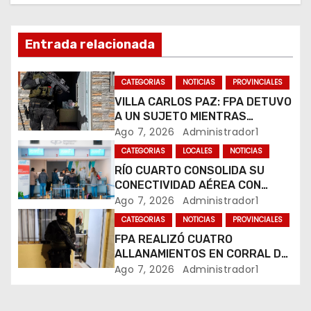
d
e
Entrada relacionada
e
CATEGORIAS
NOTICIAS
PROVINCIALES
n
VILLA CARLOS PAZ: FPA DETUVO
A UN SUJETO MIENTRAS
t
COMERCIALIZABA COCAÍNA Y
Ago 7, 2026
Administrador1
MARIHUANA EN UNA PLAZA
CATEGORIAS
LOCALES
NOTICIAS
r
RÍO CUARTO CONSOLIDA SU
a
CONECTIVIDAD AÉREA CON
CUATRO VUELOS SEMANALES A
Ago 7, 2026
Administrador1
d
BUENOS AIRES
CATEGORIAS
NOTICIAS
PROVINCIALES
FPA REALIZÓ CUATRO
a
ALLANAMIENTOS EN CORRAL DE
BUSTOS-IFFLINGER
Ago 7, 2026
Administrador1
s