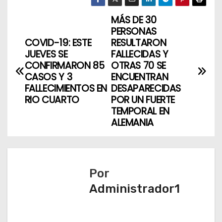
MÁS DE 30
N
PERSONAS
a
COVID-19: ESTE
RESULTARON
JUEVES SE
FALLECIDAS Y
v
CONFIRMARON 85
OTRAS 70 SE
CASOS Y 3
ENCUENTRAN
e
FALLECIMIENTOS EN
DESAPARECIDAS
RIO CUARTO
POR UN FUERTE
g
TEMPORAL EN
ALEMANIA
a
c
i
Por
ó
Administrador1
n