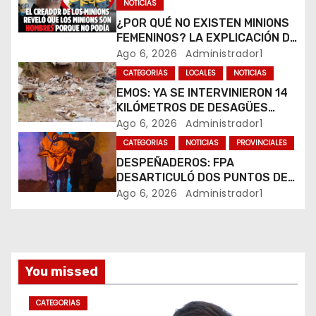
e
NOTICIAS
¿POR QUÉ NO EXISTEN MINIONS
e
FEMENINOS? LA EXPLICACIÓN DE
SU CREADOR QUE VOLVIÓ A
Ago 6, 2026
Administrador1
n
VIRALIZARSE
CATEGORIAS
LOCALES
NOTICIAS
t
EMOS: YA SE INTERVINIERON 14
KILÓMETROS DE DESAGÜES
r
PLUVIALES
Ago 6, 2026
Administrador1
CATEGORIAS
NOTICIAS
PROVINCIALES
a
DESPEÑADEROS: FPA
DESARTICULÓ DOS PUNTOS DE
d
VENTA DE DROGAS. TRES
Ago 6, 2026
Administrador1
DETENIDOS
a
s
You missed
CATEGORIAS