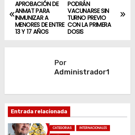
APROBACIÓN DE
PODRÁN
a
ANMAT PARA
VACUNARSE SIN
INMUNIZAR A
TURNO PREVIO
v
MENORES DE ENTRE
CON LA PRIMERA
13 Y 17 AÑOS
DOSIS
e
g
a
Por
Administrador1
c
i
ó
n
Entrada relacionada
d
CATEGORIAS
INTERNACIONALES