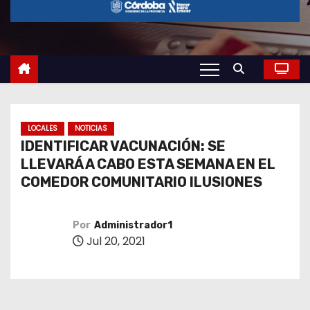
o
LOCALES
NOTICIAS
IDENTIFICAR VACUNACIÓN: SE
LLEVARÁ A CABO ESTA SEMANA EN EL
COMEDOR COMUNITARIO ILUSIONES
Por
Administrador1
Jul 20, 2021