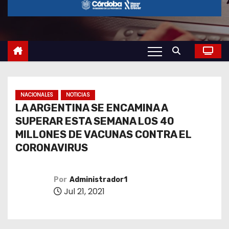
o
NACIONALES
NOTICIAS
LA ARGENTINA SE ENCAMINA A
SUPERAR ESTA SEMANA LOS 40
MILLONES DE VACUNAS CONTRA EL
CORONAVIRUS
Por
Administrador1
Jul 21, 2021