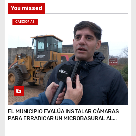
s
You missed
CATEGORIAS
EL MUNICIPIO EVALÚA INSTALAR CÁMARAS
PARA ERRADICAR UN MICROBASURAL AL
FINAL DE CALLE CARDARELLI