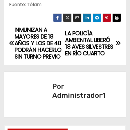
Fuente: Télam
INMUNIZAN A
N
LA POLICÍA
MAYORES DE 18
AMBIENTAL LIBERÓ
a
AÑOS Y LOS DE 40
18 AVES SILVESTRES
PODRÁN HACERLO
EN RÍO CUARTO
v
SIN TURNO PREVIO
e
g
Por
a
Administrador1
c
i