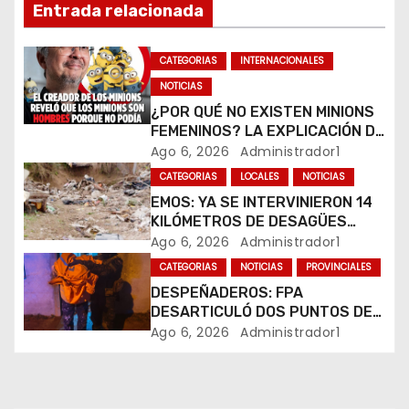
ó
Entrada relacionada
n
CATEGORIAS
INTERNACIONALES
d
NOTICIAS
e
¿POR QUÉ NO EXISTEN MINIONS
FEMENINOS? LA EXPLICACIÓN DE
e
SU CREADOR QUE VOLVIÓ A
Ago 6, 2026
Administrador1
VIRALIZARSE
CATEGORIAS
LOCALES
NOTICIAS
n
EMOS: YA SE INTERVINIERON 14
t
KILÓMETROS DE DESAGÜES
PLUVIALES
Ago 6, 2026
Administrador1
r
CATEGORIAS
NOTICIAS
PROVINCIALES
DESPEÑADEROS: FPA
a
DESARTICULÓ DOS PUNTOS DE
VENTA DE DROGAS. TRES
Ago 6, 2026
Administrador1
d
DETENIDOS
a