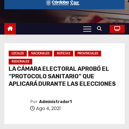
o
LOCALES
NACIONALES
NOTICIAS
PROVINCIALES
REGIONALES
LA CÁMARA ELECTORAL APROBÓ EL
“PROTOCOLO SANITARIO” QUE
APLICARÁ DURANTE LAS ELECCIONES
Por
Administrador1
Ago 4, 2021