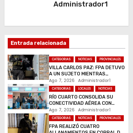
c
Administrador1
i
ó
n
Entrada relacionada
d
CATEGORIAS
NOTICIAS
PROVINCIALES
e
VILLA CARLOS PAZ: FPA DETUVO
e
A UN SUJETO MIENTRAS
COMERCIALIZABA COCAÍNA Y
Ago 7, 2026
Administrador1
n
MARIHUANA EN UNA PLAZA
CATEGORIAS
LOCALES
NOTICIAS
RÍO CUARTO CONSOLIDA SU
t
CONECTIVIDAD AÉREA CON
CUATRO VUELOS SEMANALES A
Ago 7, 2026
Administrador1
r
BUENOS AIRES
CATEGORIAS
NOTICIAS
PROVINCIALES
a
FPA REALIZÓ CUATRO
ALLANAMIENTOS EN CORRAL DE