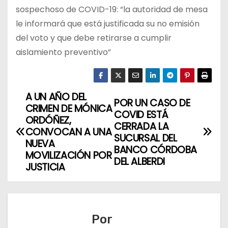
sospechoso de COVID-19: “la autoridad de mesa
le informará que está justificada su no emisión
del voto y que debe retirarse a cumplir
aislamiento preventivo”
A UN AÑO DEL
N
POR UN CASO DE
CRIMEN DE MÓNICA
COVID ESTÁ
a
ORDÓÑEZ,
CERRADA LA
CONVOCAN A UNA
SUCURSAL DEL
v
NUEVA
BANCO CÓRDOBA
MOVILIZACIÓN POR
DEL ALBERDI
e
JUSTICIA
g
a
Por