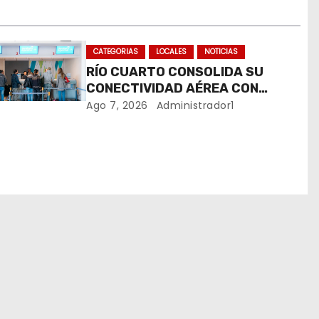
CATEGORIAS
LOCALES
NOTICIAS
RÍO CUARTO CONSOLIDA SU
CONECTIVIDAD AÉREA CON
CUATRO VUELOS SEMANALES A
Ago 7, 2026
Administrador1
BUENOS AIRES