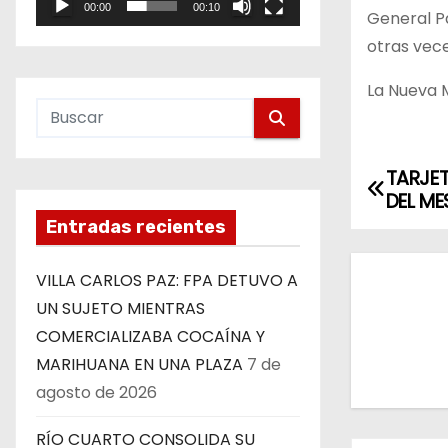
00:00
00:10
e
General Pa
o
otras vece
La Nueva
TARJET
N
DEL M
a
Entradas recientes
v
VILLA CARLOS PAZ: FPA DETUVO A
e
UN SUJETO MIENTRAS
COMERCIALIZABA COCAÍNA Y
g
MARIHUANA EN UNA PLAZA
7 de
a
agosto de 2026
c
RÍO CUARTO CONSOLIDA SU