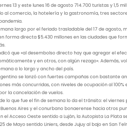
iernes 13 y este lunes 16 de agosto 714.700 turistas y 1,5 mi
o al comercio, la hotelería y la gastronomía, tres secto
pandemia.
semana largo por el feriado trasladable del 17 de agosto, mo
n forma directa $5.430 millones en las ciudades que form
ás.
dicó que «al desembolso directo hay que agregar el efec
omáticamente y en otros, con algún rezago». Además, vol
semana a lo largo y ancho del país.
rgentino se lanzó con fuertes campañas con bastante ant
iones más concurridas, con niveles de ocupación al 100% e
or la cancelación de vuelos.
 de lo que fue el fin de semana lo da el tránsito: el viern
Buenos Aires y el conurbano bonaerense hacia otros punto
 el Acceso Oeste sentido a Luján, la Autopista La Plata se
25 de Mayo sentido Liniers, desde Jujuy al bajo en San Tel