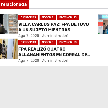
 relacionada
CATEGORIAS
NOTICIAS
PROVINCIALES
VILLA CARLOS PAZ: FPA DETUVO
A UN SUJETO MIENTRAS
COMERCIALIZABA COCAÍNA Y
Ago 7, 2026
Administrador1
MARIHUANA EN UNA PLAZA
CATEGORIAS
NOTICIAS
PROVINCIALES
FPA REALIZÓ CUATRO
ALLANAMIENTOS EN CORRAL DE
BUSTOS-IFFLINGER
Ago 7, 2026
Administrador1