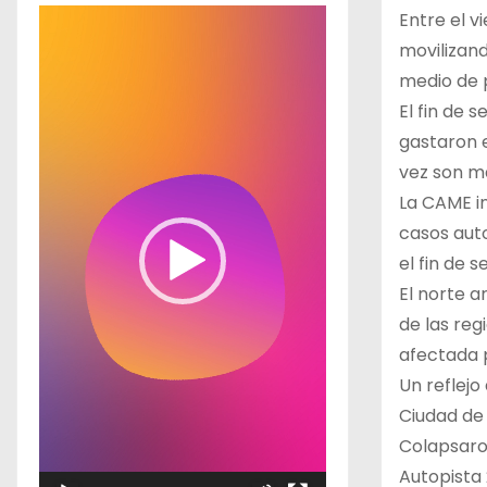
R
Entre el v
e
movilizand
p
medio de 
r
El fin de 
o
gastaron e
d
vez son m
u
La CAME in
c
casos aut
t
el fin de 
o
El norte a
r
de las reg
d
afectada p
e
Un reflejo
v
Ciudad de 
í
Colapsaron
d
Autopista 