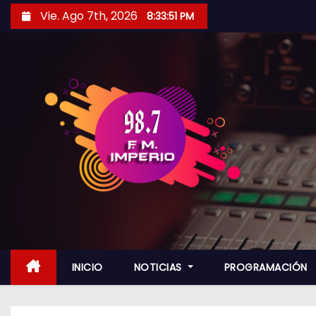
S
Vie. Ago 7th, 2026
8:33:52 PM
a
l
t
a
r
a
l
c
o
n
t
e
n
INICIO
NOTICIAS
PROGRAMACIÓN
i
d