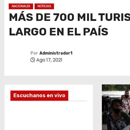
o
NACIONALES
NOTICIAS
MÁS DE 700 MIL TURI
LARGO EN EL PAÍS
Por
Administrador1
Ago 17, 2021
Escuchanos en vivo