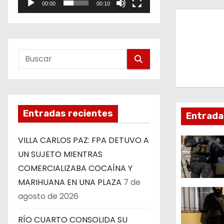
00:00
00:10
e
v
o
e
g
a
c
Entradas recientes
Entrada
i
VILLA CARLOS PAZ: FPA DETUVO A
ó
UN SUJETO MIENTRAS
n
COMERCIALIZABA COCAÍNA Y
MARIHUANA EN UNA PLAZA
7 de
d
agosto de 2026
e
RÍO CUARTO CONSOLIDA SU