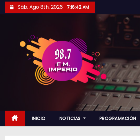
S
Sáb. Ago 8th, 2026
7:16:43 AM
a
l
t
a
r
a
l
c
o
n
t
e
n
INICIO
NOTICIAS
PROGRAMACIÓN
i
d