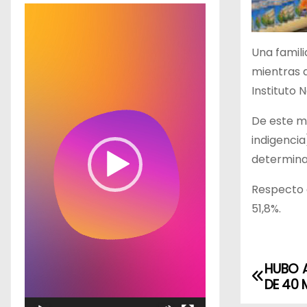
R
e
p
Una famili
r
mientras q
o
Instituto 
d
De este mo
u
indigencia
c
determina 
t
o
Respecto a
r
51,8%.
d
e
v
HUBO A
N
í
DE 40 
a
d