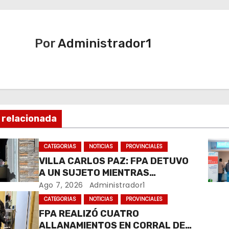
Por
Administrador1
 relacionada
CATEGORIAS
NOTICIAS
PROVINCIALES
VILLA CARLOS PAZ: FPA DETUVO
A UN SUJETO MIENTRAS
COMERCIALIZABA COCAÍNA Y
Ago 7, 2026
Administrador1
MARIHUANA EN UNA PLAZA
CATEGORIAS
NOTICIAS
PROVINCIALES
FPA REALIZÓ CUATRO
ALLANAMIENTOS EN CORRAL DE