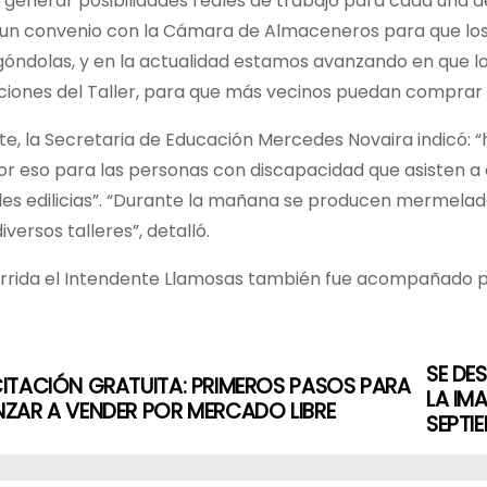
generar posibilidades reales de trabajo para cada una d
un convenio con la Cámara de Almaceneros para que los
góndolas, y en la actualidad estamos avanzando en que l
aciones del Taller, para que más vecinos puedan comprar 
te, la Secretaria de Educación Mercedes Novaira indicó: 
por eso para las personas con discapacidad que asisten a
des edilicias”. “Durante la mañana se producen mermelad
iversos talleres”, detalló.
orrida el Intendente Llamosas también fue acompañado po
SE DE
ITACIÓN GRATUITA: PRIMEROS PASOS PARA
LA IM
ZAR A VENDER POR MERCADO LIBRE
SEPTI