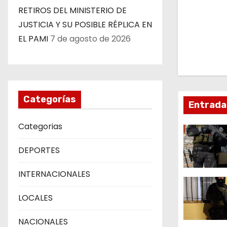
RETIROS DEL MINISTERIO DE
e
JUSTICIA Y SU POSIBLE RÉPLICA EN
g
EL PAMI
7 de agosto de 2026
a
c
i
Categorías
Entrada
ó
Categorias
n
DEPORTES
d
INTERNACIONALES
e
LOCALES
e
NACIONALES