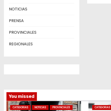
n
NOTICIAS
t
r
PRENSA
a
PROVINCIALES
d
REGIONALES
a
s
You missed
CATEGORIAS
NOTICIAS
PROVINCIALES
CATEGORIAS