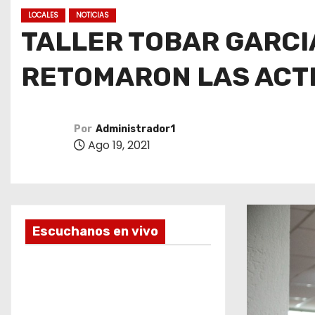
o
LOCALES
NOTICIAS
TALLER TOBAR GARCIA
RETOMARON LAS ACT
Por
Administrador1
Ago 19, 2021
Escuchanos en vivo