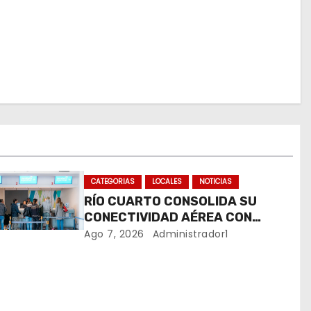
CATEGORIAS
LOCALES
NOTICIAS
RÍO CUARTO CONSOLIDA SU
CONECTIVIDAD AÉREA CON
CUATRO VUELOS SEMANALES A
Ago 7, 2026
Administrador1
BUENOS AIRES