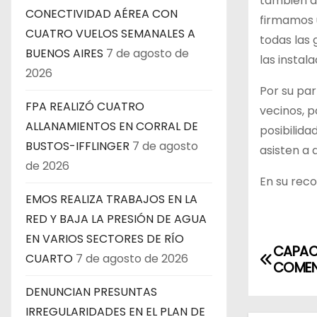
también a 
CONECTIVIDAD AÉREA CON
firmamos 
CUATRO VUELOS SEMANALES A
todas las 
BUENOS AIRES
7 de agosto de
las instal
2026
Por su par
FPA REALIZÓ CUATRO
vecinos, 
ALLANAMIENTOS EN CORRAL DE
posibilida
BUSTOS-IFFLINGER
7 de agosto
asisten a d
de 2026
En su rec
EMOS REALIZA TRABAJOS EN LA
RED Y BAJA LA PRESIÓN DE AGUA
EN VARIOS SECTORES DE RÍO
N
CAPAC
CUARTO
7 de agosto de 2026
COMEN
a
DENUNCIAN PRESUNTAS
v
IRREGULARIDADES EN EL PLAN DE