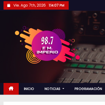
S
Vie. Ago 7th, 2026
1:14:08 PM
a
l
t
a
r
a
l
c
o
n
t
e
n
INICIO
NOTICIAS
PROGRAMACIÓN
i
d