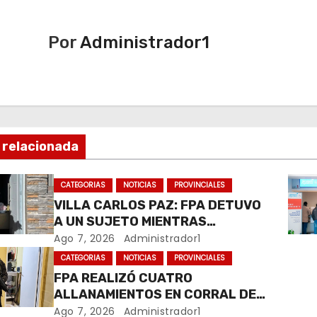
Por
Administrador1
 relacionada
CATEGORIAS
NOTICIAS
PROVINCIALES
VILLA CARLOS PAZ: FPA DETUVO
A UN SUJETO MIENTRAS
COMERCIALIZABA COCAÍNA Y
Ago 7, 2026
Administrador1
MARIHUANA EN UNA PLAZA
CATEGORIAS
NOTICIAS
PROVINCIALES
FPA REALIZÓ CUATRO
ALLANAMIENTOS EN CORRAL DE
BUSTOS-IFFLINGER
Ago 7, 2026
Administrador1