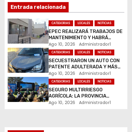
d
Entrada relacionada
e
e
CATEGORIAS
LOCALES
NOTICIAS
EPEC REALIZARÁ TRABAJOS DE
n
MANTENIMIENTO Y HABRÁ
CORTES DE LUZ EN DISTINTOS
Ago 10, 2026
Administrador1
t
SECTORES DE RÍO CUARTO
CATEGORIAS
LOCALES
NOTICIAS
r
SECUESTRARON UN AUTO CON
PATENTE ADULTERADA Y MÁS
a
DE 20 MOTOS DURANTE LOS
Ago 10, 2026
Administrador1
OPERATIVOS DEL FIN DE
CATEGORIAS
LOCALES
NOTICIAS
d
SEMANA
SEGURO MULTIRRIESGO
AGRÍCOLA: LA PROVINCIA
a
ENTREGÓ INDEMNIZACIONES A
Ago 10, 2026
Administrador1
PRODUCTORES DEL SUR
s
PROVINCIAL