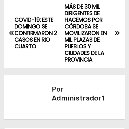
MÁS DE 30 MIL
N
DIRIGENTES DE
a
COVID-19: ESTE
HACEMOS POR
DOMINGO SE
CÓRDOBA SE
v
CONFIRMARON 2
MOVILIZARON EN
CASOS EN RIO
MIL PLAZAS DE
e
CUARTO
PUEBLOS Y
CIUDADES DE LA
g
PROVINCIA
a
c
Por
i
Administrador1
ó
n