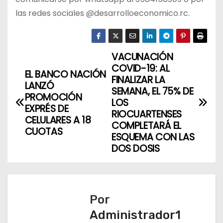
las redes sociales @desarrolloeconomico.rc.
VACUNACIÓN
N
COVID-19: AL
EL BANCO NACIÓN
a
FINALIZAR LA
LANZÓ
SEMANA, EL 75% DE
PROMOCIÓN
v
LOS
EXPRÉS DE
RIOCUARTENSES
CELULARES A 18
e
COMPLETARÁ EL
CUOTAS
ESQUEMA CON LAS
g
DOS DOSIS
a
c
Por
i
Administrador1