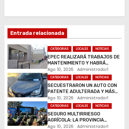
ó
n
d
Entrada relacionada
e
e
CATEGORIAS
LOCALES
NOTICIAS
EPEC REALIZARÁ TRABAJOS DE
n
MANTENIMIENTO Y HABRÁ
CORTES DE LUZ EN DISTINTOS
Ago 10, 2026
Administrador1
t
SECTORES DE RÍO CUARTO
CATEGORIAS
LOCALES
NOTICIAS
r
SECUESTRARON UN AUTO CON
PATENTE ADULTERADA Y MÁS
a
DE 20 MOTOS DURANTE LOS
Ago 10, 2026
Administrador1
OPERATIVOS DEL FIN DE
CATEGORIAS
LOCALES
NOTICIAS
d
SEMANA
SEGURO MULTIRRIESGO
AGRÍCOLA: LA PROVINCIA
a
ENTREGÓ INDEMNIZACIONES A
Ago 10, 2026
Administrador1