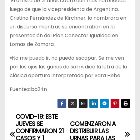
El artista de 21 años cobró aún más notoriedad
luego de que la vicepresidenta de Argentina,
Cristina Fernández de Kirchner, lo nombrara en
un discurso mientras se encontraban en la
presentación del Plan Conectar Igualdad en
Lomas de Zamora.
«No me puedo ir, no puedo escapar. Se me ven
por los ojos las ganas de salir», dice la letra de la
clásica apertura interpretada por Sara Hebe.
Fuente:cba24n
COVID-19: ESTE
N
JUEVES SE
COMENZARON A
a
CONFIRMARON 21
DISTRIBUIR LAS
CASOS Y 1
URNAS PARA LAS