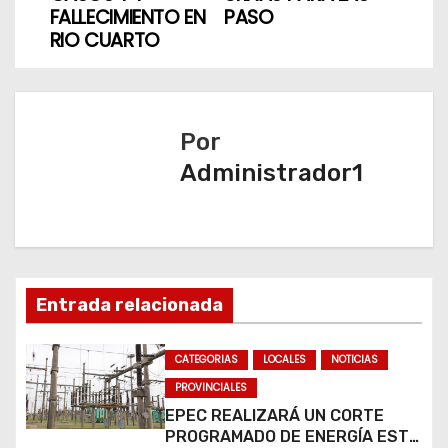
v
FALLECIMIENTO EN
PASO
RIO CUARTO
e
g
a
Por
Administrador1
c
i
ó
n
Entrada relacionada
d
CATEGORIAS
LOCALES
NOTICIAS
e
PROVINCIALES
EPEC REALIZARÁ UN CORTE
e
PROGRAMADO DE ENERGÍA ESTE