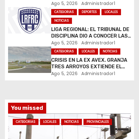
JUEVES EN RÍO CUARTO
Ago 5, 2026
Administrador1
n
CATEGORIAS
DEPORTES
LOCALES
t
NOTICIAS
LIGA REGIONAL: EL TRIBUNAL DE
r
DISCIPLINA DIO A CONOCER LAS
SANCIONES DEL BOLETÍN
Ago 5, 2026
Administrador1
a
OFICIAL N.º 24
CATEGORIAS
LOCALES
NOTICIAS
d
CRISIS EN LA EX AVEX. GRANJA
TRES ARROYOS EXTIENDE EL
a
CIERRE DE LA PLANTA DE AVEX
Ago 5, 2026
Administrador1
EN RÍO CUARTO Y CRECE LA
s
INCERTIDUMBRE DE LOS
TRABAJADORES
You missed
CATEGORIAS
LOCALES
NOTICIAS
PROVINCIALES