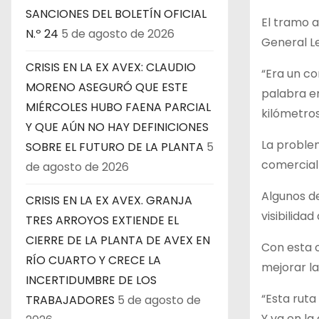
SANCIONES DEL BOLETÍN OFICIAL
El tramo a
N.º 24
5 de agosto de 2026
General L
CRISIS EN LA EX AVEX: CLAUDIO
“Era un co
MORENO ASEGURÓ QUE ESTE
palabra e
MIÉRCOLES HUBO FAENA PARCIAL
kilómetros
Y QUE AÚN NO HAY DEFINICIONES
La problem
SOBRE EL FUTURO DE LA PLANTA
5
comercial 
de agosto de 2026
Algunos de
CRISIS EN LA EX AVEX. GRANJA
visibilida
TRES ARROYOS EXTIENDE EL
CIERRE DE LA PLANTA DE AVEX EN
Con esta o
RÍO CUARTO Y CRECE LA
mejorar la
INCERTIDUMBRE DE LOS
“Esta ruta
TRABAJADORES
5 de agosto de
Y va en la