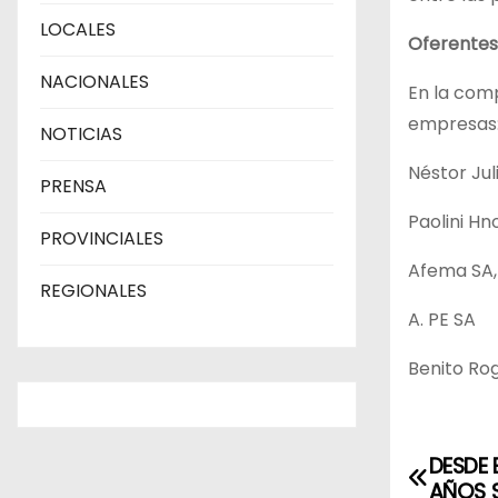
LOCALES
Oferentes
NACIONALES
En la comp
empresas
NOTICIAS
Néstor Ju
PRENSA
Paolini Hn
PROVINCIALES
Afema SA,
REGIONALES
A. PE SA
Benito Rog
DESDE 
N
AÑOS 