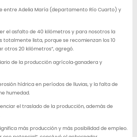
nde entre Adelia María (departamento Río Cuarto) y
 el asfalto de 40 kilómetros y para nosotros la
totalmente lista, porque se recomienzan los 10
ar otros 20 kilómetros”, agregó.
iario de la producción agrícola‐ganadera y
sión hídrica en períodos de lluvias, y la falta de
iene humedad.
otenciar el traslado de la producción, además de
.
significa más producción y más posibilidad de empleo.
r ese potencial”, concluyó el gobernador.