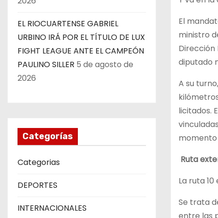
2026
El mandata
EL RIOCUARTENSE GABRIEL
ministro d
URBINO IRÁ POR EL TÍTULO DE LUX
Dirección 
FIGHT LEAGUE ANTE EL CAMPEÓN
diputado n
PAULINO SILLER
5 de agosto de
2026
A su turno
kilómetros
licitados.
vinculadas
Categorías
momento q
Ruta exte
Categorias
La ruta 10
DEPORTES
Se trata d
INTERNACIONALES
entre las 