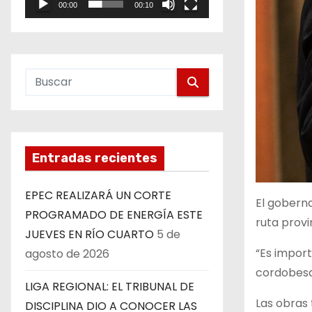
00:00
00:10
e
o
Entradas recientes
EPEC REALIZARÁ UN CORTE
El goberna
PROGRAMADO DE ENERGÍA ESTE
ruta provi
JUEVES EN RÍO CUARTO
5 de
“Es impor
agosto de 2026
cordobesa,
LIGA REGIONAL: EL TRIBUNAL DE
Las obras 
DISCIPLINA DIO A CONOCER LAS