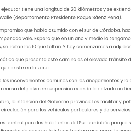
 ejecutar tiene una longitud de 20 kilómetros y se extie
evalle (departamento Presidente Roque Sáenz Peña).
mpromiso que había asumido con el sur de Córdoba, hacer
mpeñada vale. Espero que en un año y medio la tengamos 
, se licitan los 10 que faltan. Y hoy comenzamos a adjudic
ática que presenta este camino es el elevado tránsito d
que existe en la zona.
 los inconvenientes comunes son los anegamientos y la ero
d a causa del polvo en suspensión cuando la calzada no t
bra, la intención del Gobierno provincial es facilitar y p
 circulación para los vehículos particulares y de servicios
 es central para los habitantes del Sur cordobés porque 
 dirección de generar la infraestructura que permita saca