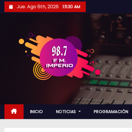
S
Jue. Ago 6th, 2026
1:11:31 AM
a
l
t
a
r
a
l
c
o
n
t
e
n
INICIO
NOTICIAS
PROGRAMACIÓN
i
d