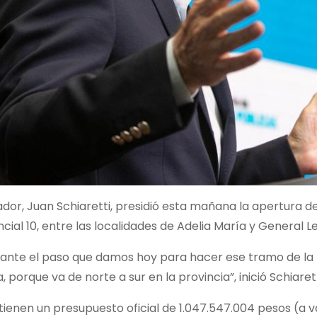
dor, Juan Schiaretti, presidió esta mañana la apertura d
ncial 10, entre las localidades de Adelia María y General Le
tante el paso que damos hoy para hacer ese tramo de la r
 porque va de norte a sur en la provincia”, inició Schiarett
tienen un presupuesto oficial de 1.047.547.004 pesos (a v