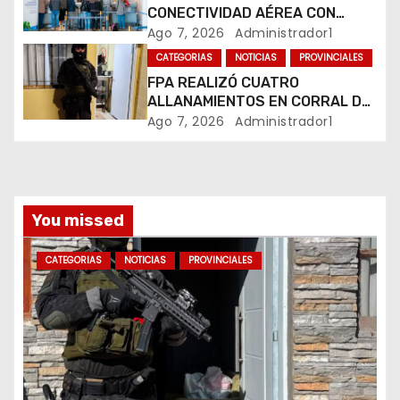
CONECTIVIDAD AÉREA CON
d
CUATRO VUELOS SEMANALES A
Ago 7, 2026
Administrador1
BUENOS AIRES
CATEGORIAS
NOTICIAS
PROVINCIALES
a
FPA REALIZÓ CUATRO
ALLANAMIENTOS EN CORRAL DE
s
BUSTOS-IFFLINGER
Ago 7, 2026
Administrador1
You missed
CATEGORIAS
NOTICIAS
PROVINCIALES