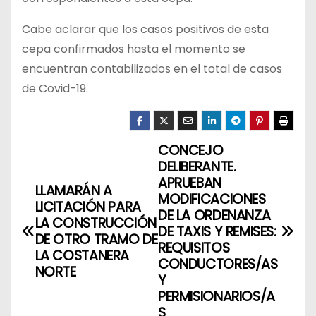
Cabe aclarar que los casos positivos de esta
cepa confirmados hasta el momento se
encuentran contabilizados en el total de casos
de Covid-19.
CONCEJO
N
DELIBERANTE.
a
APRUEBAN
LLAMARÁN A
MODIFICACIONES
LICITACIÓN PARA
v
DE LA ORDENANZA
LA CONSTRUCCIÓN
DE TAXIS Y REMISES:
DE OTRO TRAMO DE
e
REQUISITOS
LA COSTANERA
CONDUCTORES/AS
g
NORTE
Y
PERMISIONARIOS/A
a
S