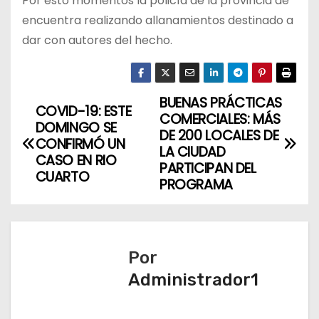
Por esto momentos la policía de la provincia de
encuentra realizando allanamientos destinado a
dar con autores del hecho.
BUENAS PRÁCTICAS
N
COVID-19: ESTE
COMERCIALES: MÁS
DOMINGO SE
a
DE 200 LOCALES DE
CONFIRMÓ UN
LA CIUDAD
CASO EN RIO
v
PARTICIPAN DEL
CUARTO
PROGRAMA
e
g
a
Por
Administrador1
c
i