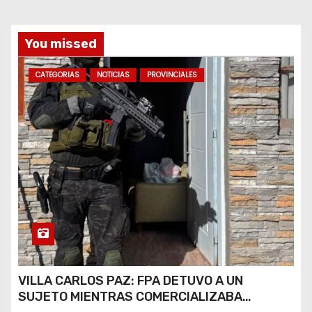
a
s
You missed
CATEGORIAS
NOTICIAS
PROVINCIALES
VILLA CARLOS PAZ: FPA DETUVO A UN
SUJETO MIENTRAS COMERCIALIZABA