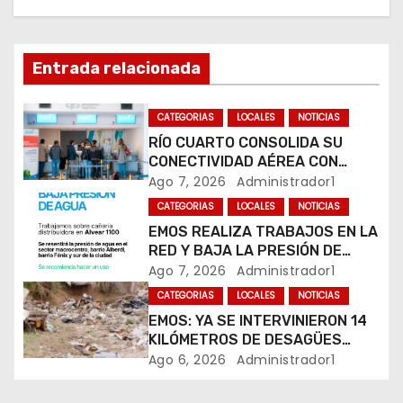
ó
n
Entrada relacionada
d
CATEGORIAS
LOCALES
NOTICIAS
e
RÍO CUARTO CONSOLIDA SU
CONECTIVIDAD AÉREA CON
e
CUATRO VUELOS SEMANALES A
Ago 7, 2026
Administrador1
BUENOS AIRES
CATEGORIAS
LOCALES
NOTICIAS
n
EMOS REALIZA TRABAJOS EN LA
RED Y BAJA LA PRESIÓN DE
t
AGUA EN VARIOS SECTORES DE
Ago 7, 2026
Administrador1
RÍO CUARTO
r
CATEGORIAS
LOCALES
NOTICIAS
EMOS: YA SE INTERVINIERON 14
a
KILÓMETROS DE DESAGÜES
PLUVIALES
Ago 6, 2026
Administrador1
d