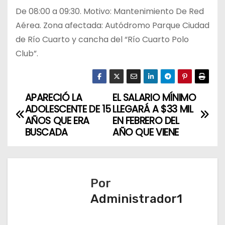
De 08:00 a 09:30. Motivo: Mantenimiento De Red
Aérea. Zona afectada: Autódromo Parque Ciudad
de Río Cuarto y cancha del “Río Cuarto Polo
Club”.
APARECIÓ LA
EL SALARIO MÍNIMO
N
ADOLESCENTE DE 15
LLEGARÁ A $33 MIL
a
AÑOS QUE ERA
EN FEBRERO DEL
BUSCADA
AÑO QUE VIENE
v
e
Por
g
Administrador1
a