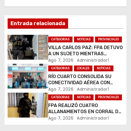
c
i
Entrada relacionada
ó
n
CATEGORIAS
NOTICIAS
PROVINCIALES
VILLA CARLOS PAZ: FPA DETUVO
d
A UN SUJETO MIENTRAS
COMERCIALIZABA COCAÍNA Y
Ago 7, 2026
Administrador1
e
MARIHUANA EN UNA PLAZA
CATEGORIAS
LOCALES
NOTICIAS
e
RÍO CUARTO CONSOLIDA SU
CONECTIVIDAD AÉREA CON
n
CUATRO VUELOS SEMANALES A
Ago 7, 2026
Administrador1
BUENOS AIRES
t
CATEGORIAS
NOTICIAS
PROVINCIALES
FPA REALIZÓ CUATRO
r
ALLANAMIENTOS EN CORRAL DE
BUSTOS-IFFLINGER
Ago 7, 2026
Administrador1
a