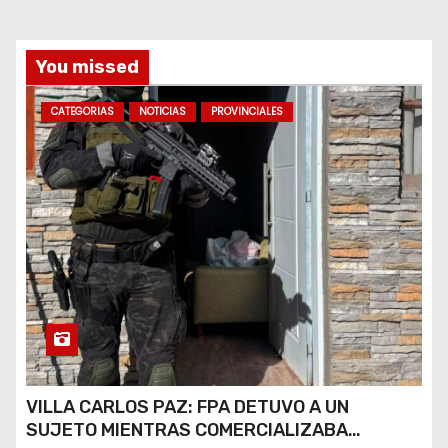
d
a
You missed
s
CATEGORIAS
NOTICIAS
PROVINCIALES
VILLA CARLOS PAZ: FPA DETUVO A UN
SUJETO MIENTRAS COMERCIALIZABA