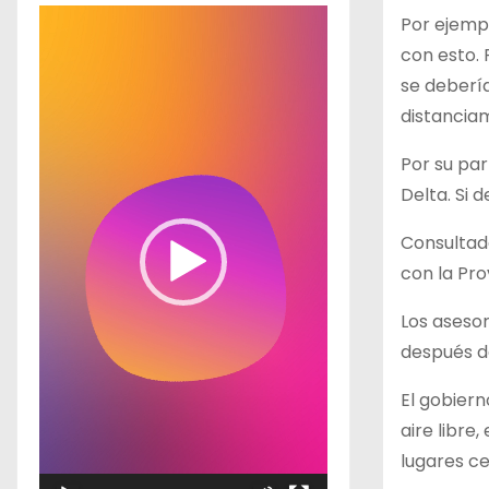
R
Por ejempl
e
con esto. 
p
se debería
r
distancia
o
Por su par
d
Delta. Si 
u
c
Consultado
t
con la Pro
o
Los asesor
r
después de
d
e
El gobiern
v
aire libre
í
lugares ce
d