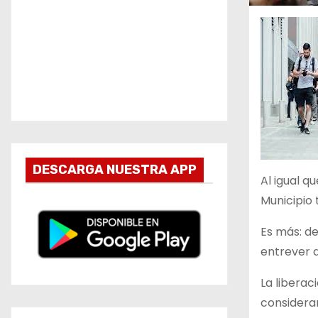
DESCARGA NUESTRA APP
Al igual q
Municipio 
Es más: de
entrever d
La libera
consideran