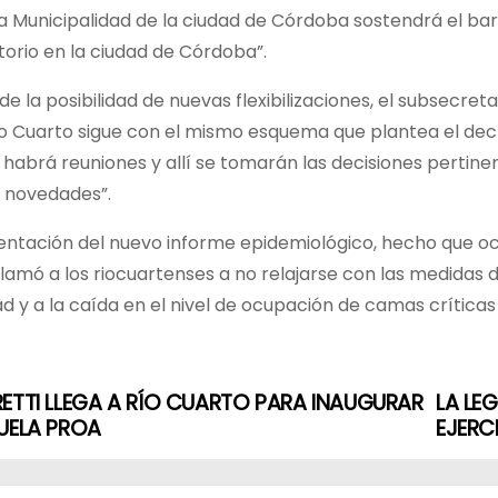
 Municipalidad de la ciudad de Córdoba sostendrá el barbi
torio en la ciudad de Córdoba”.
e la posibilidad de nuevas flexibilizaciones, el subsecre
ío Cuarto sigue con el mismo esquema que plantea el decr
s habrá reuniones y allí se tomarán las decisiones perti
 novedades”.
entación del nuevo informe epidemiológico, hecho que oc
lamó a los riocuartenses a no relajarse con las medidas
ad y a la caída en el nivel de ocupación de camas críticas e
ETTI LLEGA A RÍO CUARTO PARA INAUGURAR
LA LE
UELA PROA
EJERC