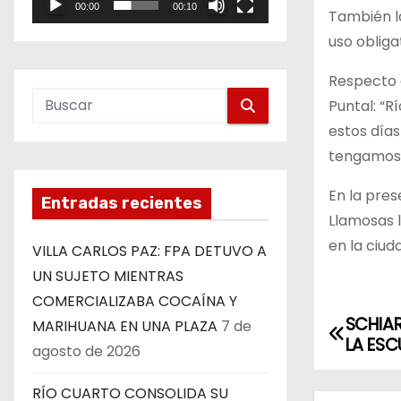
00:00
00:10
e
También la
o
uso obliga
Respecto d
Puntal: “R
estos día
tengamos
En la pres
Entradas recientes
Llamosas l
en la ciud
VILLA CARLOS PAZ: FPA DETUVO A
UN SUJETO MIENTRAS
COMERCIALIZABA COCAÍNA Y
SCHIAR
N
MARIHUANA EN UNA PLAZA
7 de
LA ESC
agosto de 2026
a
RÍO CUARTO CONSOLIDA SU