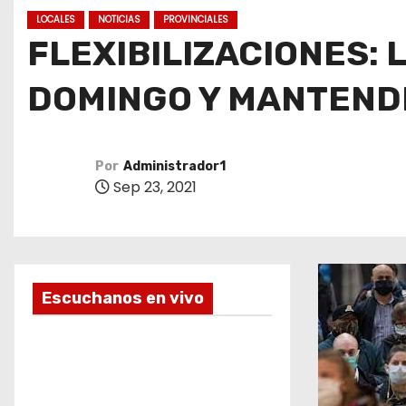
o
LOCALES
NOTICIAS
PROVINCIALES
FLEXIBILIZACIONES: 
DOMINGO Y MANTEND
Por
Administrador1
Sep 23, 2021
Escuchanos en vivo