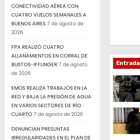
v
CONECTIVIDAD AÉREA CON
e
CUATRO VUELOS SEMANALES A
BUENOS AIRES
7 de agosto de
g
2026
a
FPA REALIZÓ CUATRO
c
ALLANAMIENTOS EN CORRAL DE
Entrada
BUSTOS-IFFLINGER
7 de agosto
i
de 2026
ó
EMOS REALIZA TRABAJOS EN LA
n
RED Y BAJA LA PRESIÓN DE AGUA
d
EN VARIOS SECTORES DE RÍO
CUARTO
7 de agosto de 2026
e
DENUNCIAN PRESUNTAS
e
IRREGULARIDADES EN EL PLAN DE