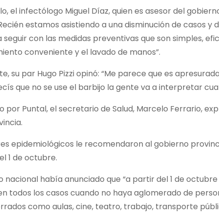
o, el infectólogo Miguel Díaz, quien es asesor del gobie
Recién estamos asistiendo a una disminución de casos y 
 seguir con las medidas preventivas que son simples, eficac
miento conveniente y el lavado de manos”.
te, su par Hugo Pizzi opinó: “Me parece que es apresurad
decís que no se use el barbijo la gente va a interpretar cua
 por Puntal, el secretario de Salud, Marcelo Ferrario, exp
vincia.
es epidemiológicos le recomendaron al gobierno provinci
l 1 de octubre.
o nacional había anunciado que “a partir del 1 de octubre
, en todos los casos cuando no haya aglomerado de perso
rrados como aulas, cine, teatro, trabajo, transporte públ