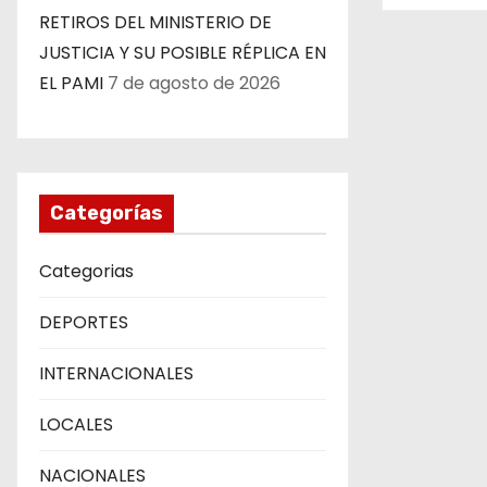
n
RETIROS DEL MINISTERIO DE
JUSTICIA Y SU POSIBLE RÉPLICA EN
t
EL PAMI
7 de agosto de 2026
r
a
d
Categorías
a
Categorias
s
DEPORTES
INTERNACIONALES
LOCALES
NACIONALES