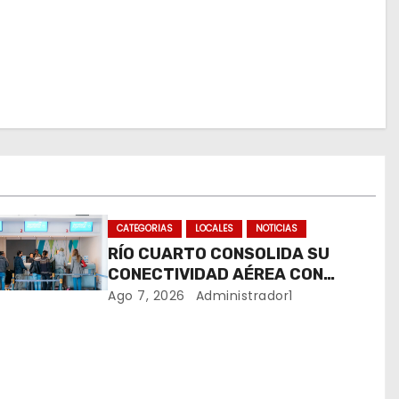
CATEGORIAS
LOCALES
NOTICIAS
RÍO CUARTO CONSOLIDA SU
CONECTIVIDAD AÉREA CON
CUATRO VUELOS SEMANALES A
Ago 7, 2026
Administrador1
BUENOS AIRES