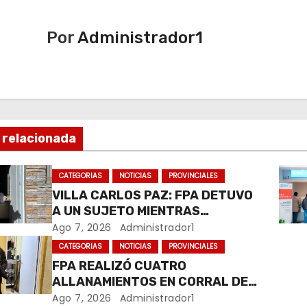
Por
Administrador1
 relacionada
CATEGORIAS
NOTICIAS
PROVINCIALES
VILLA CARLOS PAZ: FPA DETUVO
A UN SUJETO MIENTRAS
COMERCIALIZABA COCAÍNA Y
Ago 7, 2026
Administrador1
MARIHUANA EN UNA PLAZA
CATEGORIAS
NOTICIAS
PROVINCIALES
FPA REALIZÓ CUATRO
ALLANAMIENTOS EN CORRAL DE
BUSTOS-IFFLINGER
Ago 7, 2026
Administrador1