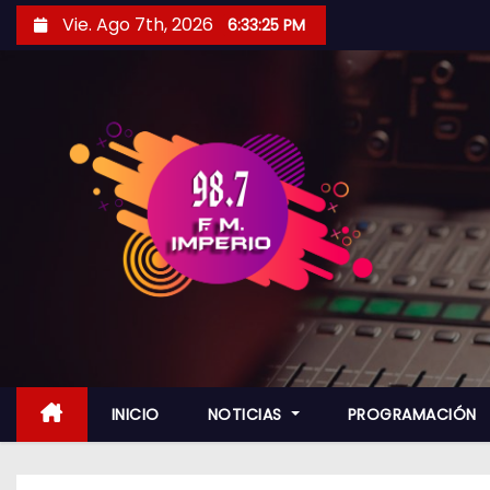
S
Vie. Ago 7th, 2026
6:33:26 PM
a
l
t
a
r
a
l
c
o
n
t
e
n
INICIO
NOTICIAS
PROGRAMACIÓN
i
d