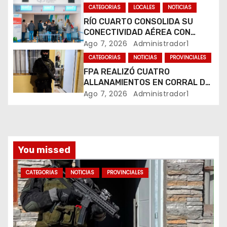
MARIHUANA EN UNA PLAZA
e
CATEGORIAS
LOCALES
NOTICIAS
RÍO CUARTO CONSOLIDA SU
n
CONECTIVIDAD AÉREA CON
CUATRO VUELOS SEMANALES A
Ago 7, 2026
Administrador1
t
BUENOS AIRES
CATEGORIAS
NOTICIAS
PROVINCIALES
r
FPA REALIZÓ CUATRO
ALLANAMIENTOS EN CORRAL DE
a
BUSTOS-IFFLINGER
Ago 7, 2026
Administrador1
d
a
You missed
s
CATEGORIAS
NOTICIAS
PROVINCIALES