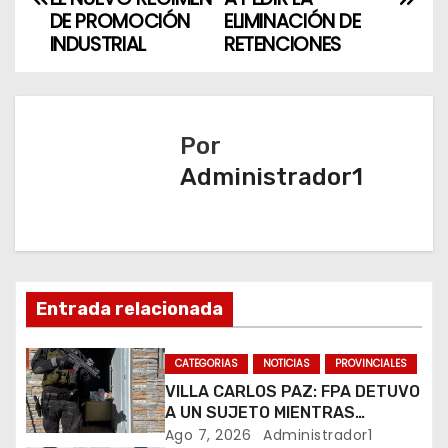
a
DE PROMOCIÓN
ELIMINACIÓN DE
v
INDUSTRIAL
RETENCIONES
e
g
Por
a
Administrador1
c
i
ó
Entrada relacionada
n
CATEGORIAS
NOTICIAS
PROVINCIALES
d
VILLA CARLOS PAZ: FPA DETUVO
A UN SUJETO MIENTRAS
e
COMERCIALIZABA COCAÍNA Y
Ago 7, 2026
Administrador1