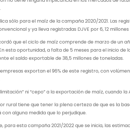
ión no tiene ninguna implicancia en los mercados de futu
.
lica sólo para el maíz de la campaña 2020/2021. Las reg
vencional y ya lleva registradas DJVE por 6, 12 millones
cordó que el ciclo de maíz comprende de marzo de un año 
 En esta oportunidad, a falta de 5 meses para el inicio de
te el saldo exportable de 38,5 millones de toneladas.
9 empresas exportan el 96% de este registro, con volúmenes
.
“limitación” ni “cepo” a la exportación de maíz, cuando l
or rural tiene que tener la plena certeza de que es la 
 con alguna medida que lo perjudique.
, para esta campaña 2021/2022 que se inicia, las estimaci