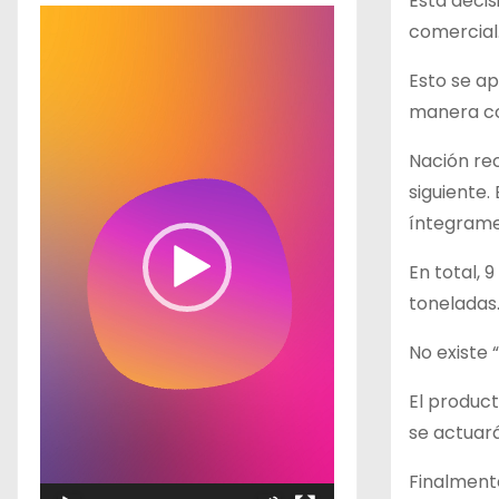
Esta decis
R
comercial
e
Esto se ap
p
manera con
r
o
Nación re
d
siguiente.
u
íntegramen
c
t
En total, 
o
toneladas
r
No existe 
d
e
El product
v
se actuará
í
Finalmente
d