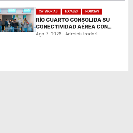
CATEGORIAS
LOCALES
NOTICIAS
RÍO CUARTO CONSOLIDA SU
CONECTIVIDAD AÉREA CON
CUATRO VUELOS SEMANALES A
Ago 7, 2026
Administrador1
BUENOS AIRES