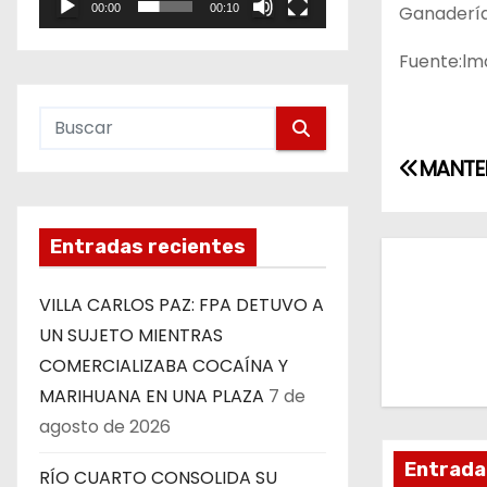
Ganadería
00:00
00:10
e
o
Fuente:lmd
N
MANTEN
a
Entradas recientes
v
e
VILLA CARLOS PAZ: FPA DETUVO A
UN SUJETO MIENTRAS
g
COMERCIALIZABA COCAÍNA Y
a
MARIHUANA EN UNA PLAZA
7 de
agosto de 2026
c
Entrada
i
RÍO CUARTO CONSOLIDA SU