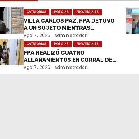
CATEGORIAS
NOTICIAS
PROVINCIALES
VILLA CARLOS PAZ: FPA DETUVO
A UN SUJETO MIENTRAS
COMERCIALIZABA COCAÍNA Y
Ago 7, 2026
Administrador1
MARIHUANA EN UNA PLAZA
CATEGORIAS
NOTICIAS
PROVINCIALES
FPA REALIZÓ CUATRO
ALLANAMIENTOS EN CORRAL DE
BUSTOS-IFFLINGER
Ago 7, 2026
Administrador1