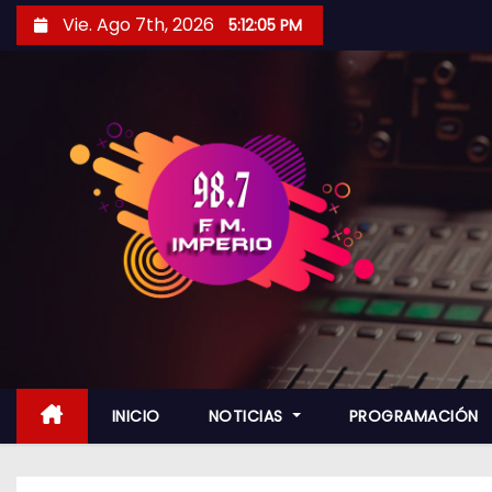
S
Vie. Ago 7th, 2026
5:12:06 PM
a
l
t
a
r
a
l
c
o
n
t
e
n
INICIO
NOTICIAS
PROGRAMACIÓN
i
d