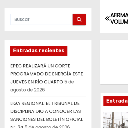
N
AFIRMA
VOLUME
a
v
e
Entradas recientes
g
EPEC REALIZARÁ UN CORTE
a
PROGRAMADO DE ENERGÍA ESTE
JUEVES EN RÍO CUARTO
5 de
c
agosto de 2026
i
Entrada
LIGA REGIONAL: EL TRIBUNAL DE
ó
DISCIPLINA DIO A CONOCER LAS
SANCIONES DEL BOLETÍN OFICIAL
n
N.º 24
5 de agosto de 2026