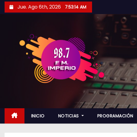
S
Jue. Ago 6th, 2026
7:53:16 AM
a
l
t
a
r
a
l
c
o
n
t
e
n
INICIO
NOTICIAS
PROGRAMACIÓN
i
d