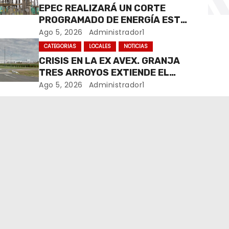
EPEC REALIZARÁ UN CORTE
PROGRAMADO DE ENERGÍA ESTE
JUEVES EN RÍO CUARTO
Ago 5, 2026
Administrador1
CATEGORIAS
LOCALES
NOTICIAS
CRISIS EN LA EX AVEX. GRANJA
TRES ARROYOS EXTIENDE EL
CIERRE DE LA PLANTA DE AVEX
Ago 5, 2026
Administrador1
EN RÍO CUARTO Y CRECE LA
INCERTIDUMBRE DE LOS
TRABAJADORES