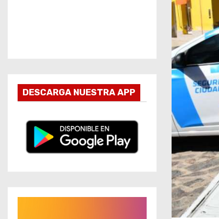
DESCARGA NUESTRA APP
R
e