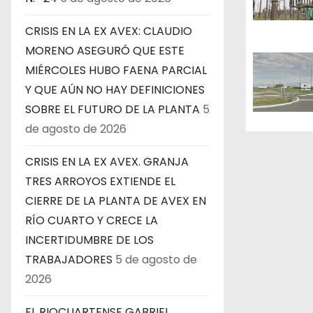
d
CRISIS EN LA EX AVEX: CLAUDIO
e
MORENO ASEGURÓ QUE ESTE
e
MIÉRCOLES HUBO FAENA PARCIAL
Y QUE AÚN NO HAY DEFINICIONES
n
SOBRE EL FUTURO DE LA PLANTA
5
t
de agosto de 2026
r
CRISIS EN LA EX AVEX. GRANJA
TRES ARROYOS EXTIENDE EL
a
CIERRE DE LA PLANTA DE AVEX EN
d
RÍO CUARTO Y CRECE LA
INCERTIDUMBRE DE LOS
a
TRABAJADORES
5 de agosto de
s
2026
EL RIOCUARTENSE GABRIEL