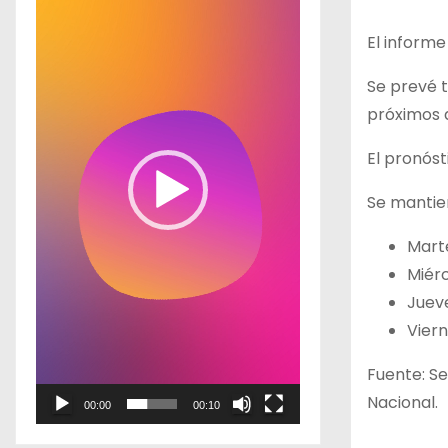
p
El inform
r
o
Se prevé 
d
próximos 
u
El pronóst
c
t
Se mantien
o
Mart
r
Miérc
d
Juev
e
Viern
v
í
Fuente: Se
d
Nacional.
00:00
00:10
e
o