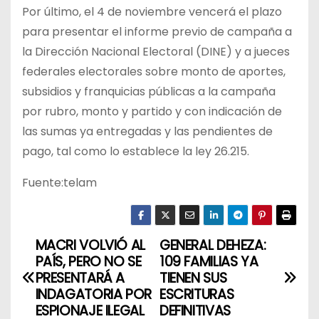
Por último, el 4 de noviembre vencerá el plazo
para presentar el informe previo de campaña a
la Dirección Nacional Electoral (DINE) y a jueces
federales electorales sobre monto de aportes,
subsidios y franquicias públicas a la campaña
por rubro, monto y partido y con indicación de
las sumas ya entregadas y las pendientes de
pago, tal como lo establece la ley 26.215.
Fuente:telam
MACRI VOLVIÓ AL
GENERAL DEHEZA:
N
PAÍS, PERO NO SE
109 FAMILIAS YA
a
PRESENTARÁ A
TIENEN SUS
INDAGATORIA POR
ESCRITURAS
v
ESPIONAJE ILEGAL
DEFINITIVAS