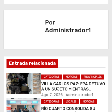
e
g
Por
a
Administrador1
c
i
ó
Entrada relacionada
n
CATEGORIAS
NOTICIAS
PROVINCIALES
d
VILLA CARLOS PAZ: FPA DETUVO
A UN SUJETO MIENTRAS
e
COMERCIALIZABA COCAÍNA Y
Ago 7, 2026
Administrador1
MARIHUANA EN UNA PLAZA
e
CATEGORIAS
LOCALES
NOTICIAS
RÍO CUARTO CONSOLIDA SU