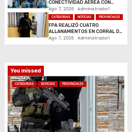
n
CONECTIVIDAD AÉREA CON
CUATRO VUELOS SEMANALES A
Ago 7, 2026
Administrador1
t
BUENOS AIRES
CATEGORIAS
NOTICIAS
PROVINCIALES
r
FPA REALIZÓ CUATRO
ALLANAMIENTOS EN CORRAL DE
a
BUSTOS-IFFLINGER
Ago 7, 2026
Administrador1
d
a
You missed
s
CATEGORIAS
NOTICIAS
PROVINCIALES