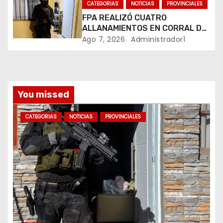
CATEGORIAS
NOTICIAS
PROVINCIALES
r
FPA REALIZÓ CUATRO
ALLANAMIENTOS EN CORRAL DE
a
BUSTOS-IFFLINGER
Ago 7, 2026
Administrador1
d
a
You missed
s
CATEGORIAS
NOTICIAS
PROVINCIALES