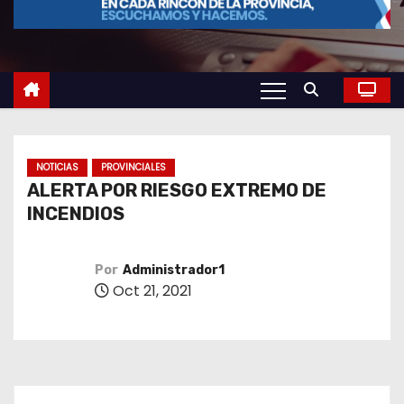
o
NOTICIAS
PROVINCIALES
ALERTA POR RIESGO EXTREMO DE
INCENDIOS
Por
Administrador1
Oct 21, 2021