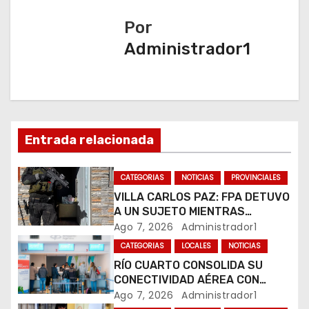
g
Por
a
Administrador1
c
i
ó
Entrada relacionada
n
CATEGORIAS
NOTICIAS
PROVINCIALES
d
VILLA CARLOS PAZ: FPA DETUVO
A UN SUJETO MIENTRAS
e
COMERCIALIZABA COCAÍNA Y
Ago 7, 2026
Administrador1
MARIHUANA EN UNA PLAZA
e
CATEGORIAS
LOCALES
NOTICIAS
RÍO CUARTO CONSOLIDA SU
n
CONECTIVIDAD AÉREA CON
CUATRO VUELOS SEMANALES A
Ago 7, 2026
Administrador1
t
BUENOS AIRES