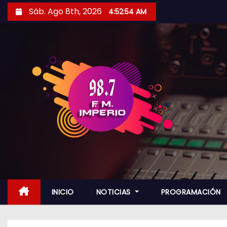
S
Sáb. Ago 8th, 2026
4:52:56 AM
a
l
t
a
r
a
l
c
o
n
t
e
n
INICIO
NOTICIAS
PROGRAMACIÓN
i
d