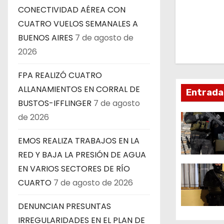
CONECTIVIDAD AÉREA CON
e
CUATRO VUELOS SEMANALES A
g
BUENOS AIRES
7 de agosto de
2026
a
c
FPA REALIZÓ CUATRO
ALLANAMIENTOS EN CORRAL DE
Entrada
i
BUSTOS-IFFLINGER
7 de agosto
ó
de 2026
n
EMOS REALIZA TRABAJOS EN LA
RED Y BAJA LA PRESIÓN DE AGUA
d
EN VARIOS SECTORES DE RÍO
e
CUARTO
7 de agosto de 2026
e
DENUNCIAN PRESUNTAS
IRREGULARIDADES EN EL PLAN DE