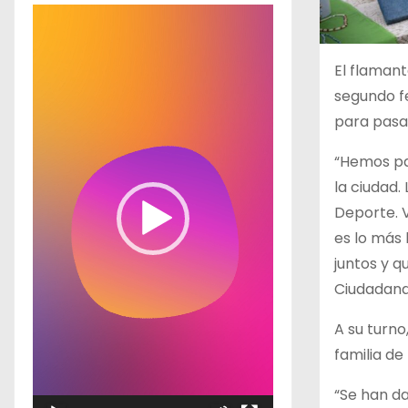
R
e
p
El flamant
r
segundo fe
o
para pasar
d
“Hemos pa
u
la ciudad.
c
Deporte. V
t
es lo más 
o
juntos y q
r
Ciudadana 
d
e
A su turn
v
familia de
í
“Se han da
d