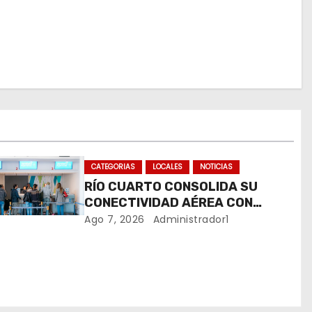
CATEGORIAS
LOCALES
NOTICIAS
RÍO CUARTO CONSOLIDA SU
CONECTIVIDAD AÉREA CON
CUATRO VUELOS SEMANALES A
Ago 7, 2026
Administrador1
BUENOS AIRES