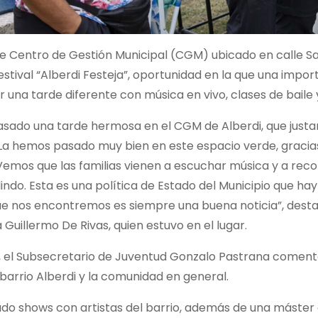
e Centro de Gestión Municipal (CGM) ubicado en calle Salta
stival “Alberdi Festeja”, oportunidad en la que una impo
 una tarde diferente con música en vivo, clases de baile
sado una tarde hermosa en el CGM de Alberdi, que justam
 La hemos pasado muy bien en este espacio verde, gracia
emos que las familias vienen a escuchar música y a recor
lindo. Esta es una política de Estado del Municipio que ha
ue nos encontremos es siempre una buena noticia”, desta
Guillermo De Rivas, quien estuvo en el lugar.
o, el Subsecretario de Juventud Gonzalo Pastrana coment
 barrio Alberdi y la comunidad en general.
do shows con artistas del barrio, además de una máster 