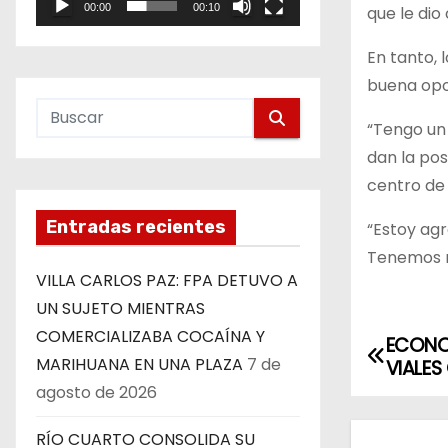
00:00
00:10
que le dio
e
o
En tanto, 
buena opo
“Tengo un 
dan la pos
centro de 
Entradas recientes
“Estoy agr
Tenemos mu
VILLA CARLOS PAZ: FPA DETUVO A
UN SUJETO MIENTRAS
COMERCIALIZABA COCAÍNA Y
ECONO
N
MARIHUANA EN UNA PLAZA
7 de
VIALE
a
agosto de 2026
v
RÍO CUARTO CONSOLIDA SU