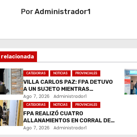
Por
Administrador1
 relacionada
CATEGORIAS
NOTICIAS
PROVINCIALES
VILLA CARLOS PAZ: FPA DETUVO
A UN SUJETO MIENTRAS
COMERCIALIZABA COCAÍNA Y
Ago 7, 2026
Administrador1
MARIHUANA EN UNA PLAZA
CATEGORIAS
NOTICIAS
PROVINCIALES
FPA REALIZÓ CUATRO
ALLANAMIENTOS EN CORRAL DE
BUSTOS-IFFLINGER
Ago 7, 2026
Administrador1