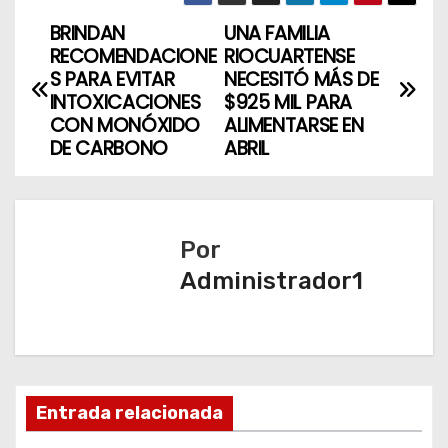
BRINDAN
UNA FAMILIA
N
RECOMENDACIONE
RIOCUARTENSE
a
S PARA EVITAR
NECESITÓ MÁS DE
INTOXICACIONES
$925 MIL PARA
v
CON MONÓXIDO
ALIMENTARSE EN
DE CARBONO
ABRIL
e
g
a
Por
Administrador1
c
i
ó
n
Entrada relacionada