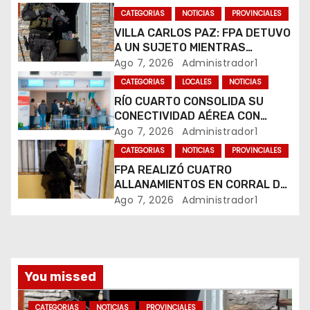
d
CATEGORIAS
NOTICIAS
PROVINCIALES
e
VILLA CARLOS PAZ: FPA DETUVO
A UN SUJETO MIENTRAS
e
COMERCIALIZABA COCAÍNA Y
Ago 7, 2026
Administrador1
MARIHUANA EN UNA PLAZA
CATEGORIAS
LOCALES
NOTICIAS
n
RÍO CUARTO CONSOLIDA SU
CONECTIVIDAD AÉREA CON
t
CUATRO VUELOS SEMANALES A
Ago 7, 2026
Administrador1
BUENOS AIRES
r
CATEGORIAS
NOTICIAS
PROVINCIALES
FPA REALIZÓ CUATRO
a
ALLANAMIENTOS EN CORRAL DE
BUSTOS-IFFLINGER
Ago 7, 2026
Administrador1
d
a
s
You missed
CATEGORIAS
NOTICIAS
PROVINCIALES