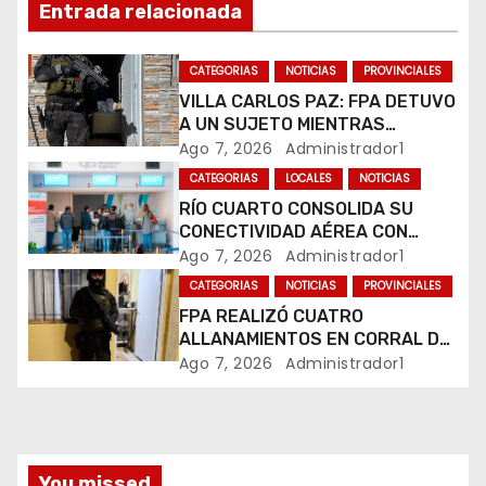
Entrada relacionada
e
e
CATEGORIAS
NOTICIAS
PROVINCIALES
VILLA CARLOS PAZ: FPA DETUVO
n
A UN SUJETO MIENTRAS
COMERCIALIZABA COCAÍNA Y
Ago 7, 2026
Administrador1
t
MARIHUANA EN UNA PLAZA
CATEGORIAS
LOCALES
NOTICIAS
r
RÍO CUARTO CONSOLIDA SU
CONECTIVIDAD AÉREA CON
a
CUATRO VUELOS SEMANALES A
Ago 7, 2026
Administrador1
BUENOS AIRES
CATEGORIAS
NOTICIAS
PROVINCIALES
d
FPA REALIZÓ CUATRO
ALLANAMIENTOS EN CORRAL DE
a
BUSTOS-IFFLINGER
Ago 7, 2026
Administrador1
s
You missed