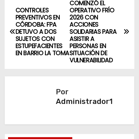
COMENZÓ EL
N
CONTROLES
OPERATIVO FRÍO
a
PREVENTIVOS EN
2026 CON
CÓRDOBA: FPA
ACCIONES
v
DETUVO A DOS
SOLIDARIAS PARA
SUJETOS CON
ASISTIR A
e
ESTUPEFACIENTES
PERSONAS EN
EN BARRIO LA TOMA
SITUACIÓN DE
g
VULNERABILIDAD
a
c
Por
i
Administrador1
ó
n
d