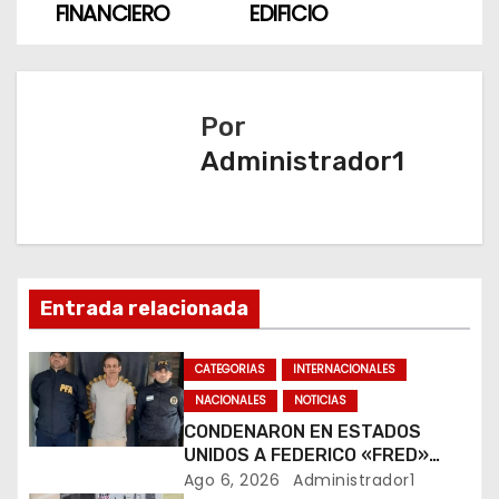
FINANCIERO
EDIFICIO
e
g
a
Por
Administrador1
c
i
ó
n
Entrada relacionada
d
CATEGORIAS
INTERNACIONALES
e
NACIONALES
NOTICIAS
CONDENARON EN ESTADOS
e
UNIDOS A FEDERICO «FRED»
MACHADO POR LAVADO DE
Ago 6, 2026
Administrador1