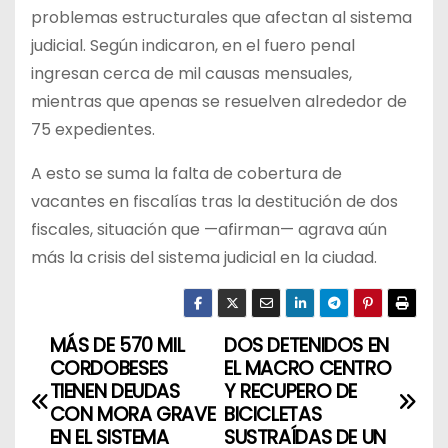
problemas estructurales que afectan al sistema
judicial. Según indicaron, en el fuero penal
ingresan cerca de mil causas mensuales,
mientras que apenas se resuelven alrededor de
75 expedientes.
A esto se suma la falta de cobertura de
vacantes en fiscalías tras la destitución de dos
fiscales, situación que —afirman— agrava aún
más la crisis del sistema judicial en la ciudad.
MÁS DE 570 MIL
DOS DETENIDOS EN
N
CORDOBESES
EL MACRO CENTRO
a
TIENEN DEUDAS
Y RECUPERO DE
CON MORA GRAVE
BICICLETAS
v
EN EL SISTEMA
SUSTRAÍDAS DE UN