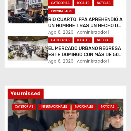
n
DINERO Y FRAUDE
CATEGORIAS
LOCALES
NOTICIAS
t
PROVINCIALES
RÍO CUARTO: FPA APREHENDIÓ A
r
UN HOMBRE TRAS UN HECHO DE
HURTO EN UNA VETERINARIA
Ago 6, 2026
Administrador1
a
CATEGORIAS
LOCALES
NOTICIAS
d
EL MERCADO URBANO REGRESA
ESTE DOMINGO CON MÁS DE 50
a
EMPRENDEDORES LOCALES
Ago 6, 2026
Administrador1
s
You missed
CATEGORIAS
INTERNACIONALES
NACIONALES
NOTICIAS