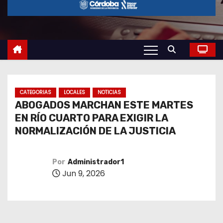
o
CATEGORIAS
LOCALES
NOTICIAS
ABOGADOS MARCHAN ESTE MARTES
EN RÍO CUARTO PARA EXIGIR LA
NORMALIZACIÓN DE LA JUSTICIA
Por
Administrador1
Jun 9, 2026