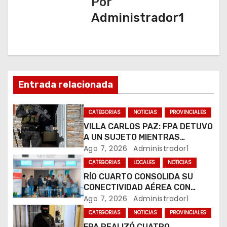
Por
c
Administrador1
i
ó
n
Entrada relacionada
d
CATEGORIAS
NOTICIAS
PROVINCIALES
e
VILLA CARLOS PAZ: FPA DETUVO
e
A UN SUJETO MIENTRAS
COMERCIALIZABA COCAÍNA Y
Ago 7, 2026
Administrador1
n
MARIHUANA EN UNA PLAZA
CATEGORIAS
LOCALES
NOTICIAS
RÍO CUARTO CONSOLIDA SU
t
CONECTIVIDAD AÉREA CON
CUATRO VUELOS SEMANALES A
Ago 7, 2026
Administrador1
r
BUENOS AIRES
CATEGORIAS
NOTICIAS
PROVINCIALES
a
FPA REALIZÓ CUATRO