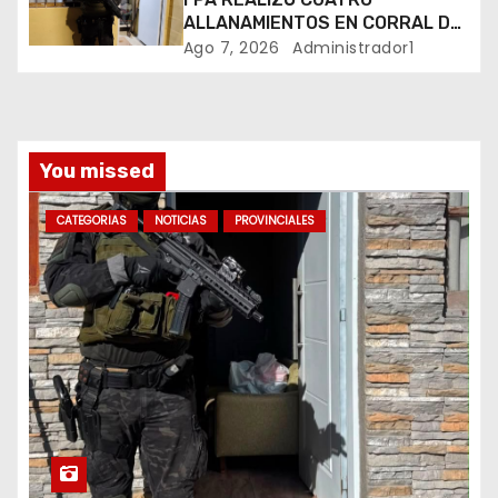
ALLANAMIENTOS EN CORRAL DE
d
BUSTOS-IFFLINGER
Ago 7, 2026
Administrador1
a
s
You missed
CATEGORIAS
NOTICIAS
PROVINCIALES