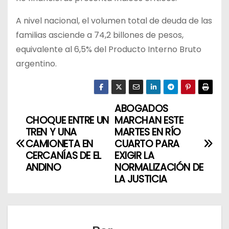
A nivel nacional, el volumen total de deuda de las
familias asciende a 74,2 billones de pesos,
equivalente al 6,5% del Producto Interno Bruto
argentino.
ABOGADOS
N
CHOQUE ENTRE UN
MARCHAN ESTE
a
TREN Y UNA
MARTES EN RÍO
CAMIONETA EN
CUARTO PARA
v
CERCANÍAS DE EL
EXIGIR LA
ANDINO
NORMALIZACIÓN DE
e
LA JUSTICIA
g
a