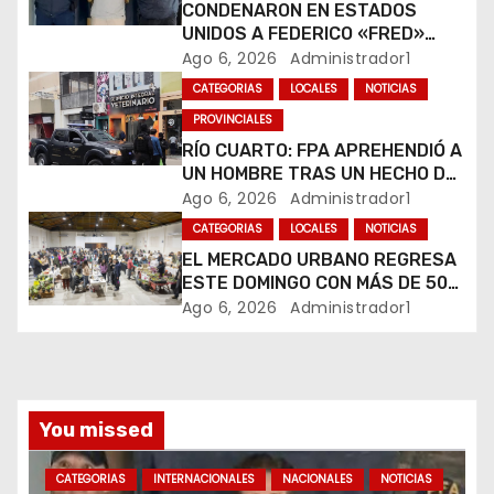
CONDENARON EN ESTADOS
n
UNIDOS A FEDERICO «FRED»
MACHADO POR LAVADO DE
Ago 6, 2026
Administrador1
t
DINERO Y FRAUDE
CATEGORIAS
LOCALES
NOTICIAS
r
PROVINCIALES
RÍO CUARTO: FPA APREHENDIÓ A
a
UN HOMBRE TRAS UN HECHO DE
HURTO EN UNA VETERINARIA
Ago 6, 2026
Administrador1
d
CATEGORIAS
LOCALES
NOTICIAS
a
EL MERCADO URBANO REGRESA
ESTE DOMINGO CON MÁS DE 50
s
EMPRENDEDORES LOCALES
Ago 6, 2026
Administrador1
You missed
CATEGORIAS
INTERNACIONALES
NACIONALES
NOTICIAS