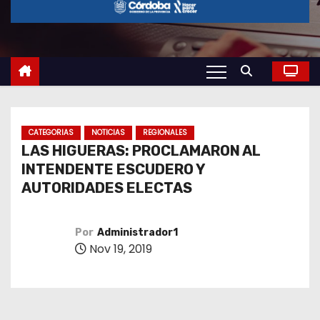
o
CATEGORIAS
NOTICIAS
REGIONALES
LAS HIGUERAS: PROCLAMARON AL
INTENDENTE ESCUDERO Y
AUTORIDADES ELECTAS
Por
Administrador1
Nov 19, 2019