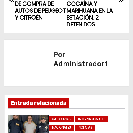
v
DE COMPRA DE
COCAÍNA Y
AUTOS DE PEUGEOT
MARIHUANA EN LA
e
Y CITROËN
ESTACIÓN. 2
DETENIDOS
g
a
c
Por
Administrador1
i
ó
n
d
Entrada relacionada
e
CATEGORIAS
INTERNACIONALES
e
NACIONALES
NOTICIAS