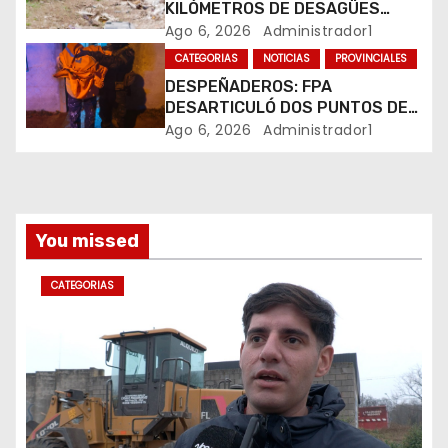
t
KILÓMETROS DE DESAGÜES
PLUVIALES
Ago 6, 2026
Administrador1
r
CATEGORIAS
NOTICIAS
PROVINCIALES
DESPEÑADEROS: FPA
a
DESARTICULÓ DOS PUNTOS DE
VENTA DE DROGAS. TRES
Ago 6, 2026
Administrador1
d
DETENIDOS
a
s
You missed
CATEGORIAS