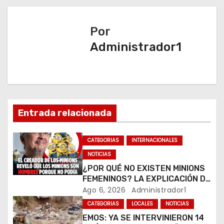
e
g
Por
a
Administrador1
c
i
ó
Entrada relacionada
n
CATEGORIAS
INTERNACIONALES
d
NOTICIAS
e
¿POR QUÉ NO EXISTEN MINIONS
FEMENINOS? LA EXPLICACIÓN DE
e
SU CREADOR QUE VOLVIÓ A
Ago 6, 2026
Administrador1
VIRALIZARSE
CATEGORIAS
LOCALES
NOTICIAS
n
EMOS: YA SE INTERVINIERON 14