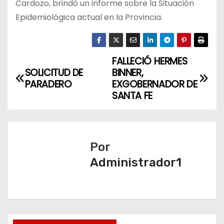
Cardozo, brindó un informe sobre la Situación
Epidemiológica actual en la Provincia.
FALLECIÓ HERMES
N
SOLICITUD DE
BINNER,
a
PARADERO
EXGOBERNADOR DE
SANTA FE
v
e
Por
g
Administrador1
a
c
i