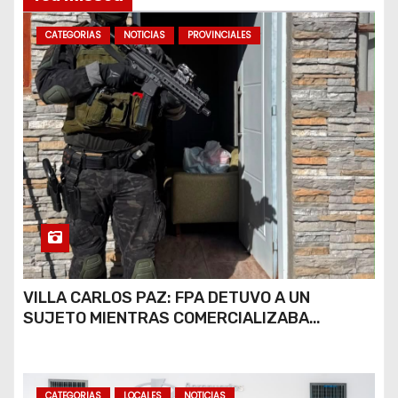
s
CATEGORIAS
NOTICIAS
PROVINCIALES
VILLA CARLOS PAZ: FPA DETUVO A UN
SUJETO MIENTRAS COMERCIALIZABA
COCAÍNA Y MARIHUANA EN UNA PLAZA
CATEGORIAS
LOCALES
NOTICIAS