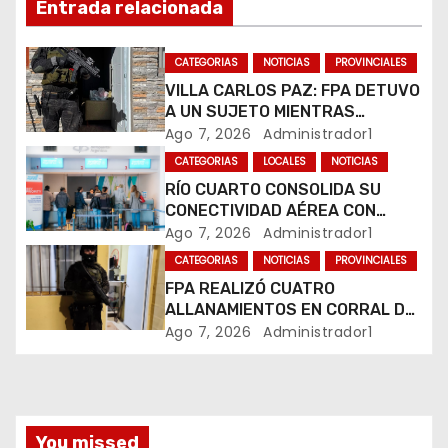
Entrada relacionada
ó
n
CATEGORIAS
NOTICIAS
PROVINCIALES
VILLA CARLOS PAZ: FPA DETUVO
d
A UN SUJETO MIENTRAS
COMERCIALIZABA COCAÍNA Y
Ago 7, 2026
Administrador1
e
MARIHUANA EN UNA PLAZA
CATEGORIAS
LOCALES
NOTICIAS
e
RÍO CUARTO CONSOLIDA SU
CONECTIVIDAD AÉREA CON
n
CUATRO VUELOS SEMANALES A
Ago 7, 2026
Administrador1
BUENOS AIRES
t
CATEGORIAS
NOTICIAS
PROVINCIALES
FPA REALIZÓ CUATRO
r
ALLANAMIENTOS EN CORRAL DE
BUSTOS-IFFLINGER
Ago 7, 2026
Administrador1
a
d
a
You missed