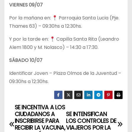
VIERNES 09/07
Por la mañana en:
Parroquia Santa Lucia (Pje.
Thames 63) – 09:30hs a 12:30hs.
Y por la tarde en:
Capilla Santa Rita (Leandro
Alem 1800 y M. Nolasco) – 14:30 a 17:30.
SÁBADO 10/07
Identificar Joven – Plaza Olmos de la Juventud –
09:30hs a 12:30hs.
SE INCENTIVA A LOS
N
CIUDADANOS A
SE INTENSIFICAN
a
INSCRIBIRSE PARA
LOS CONTROLES DE
RECIBIR LA VACUNA,
VIAJEROS POR LA