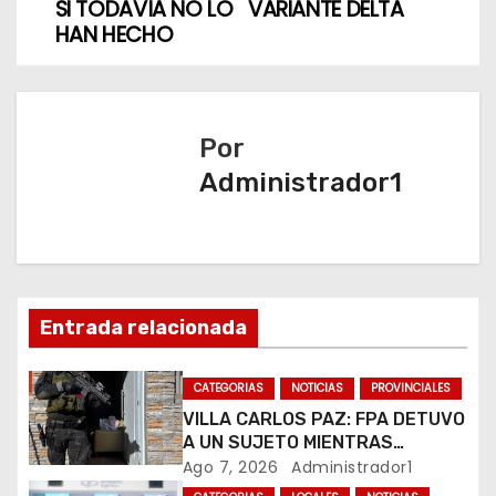
v
SI TODAVÍA NO LO
VARIANTE DELTA
HAN HECHO
e
g
a
Por
Administrador1
c
i
ó
n
Entrada relacionada
d
CATEGORIAS
NOTICIAS
PROVINCIALES
e
VILLA CARLOS PAZ: FPA DETUVO
A UN SUJETO MIENTRAS
e
COMERCIALIZABA COCAÍNA Y
Ago 7, 2026
Administrador1
MARIHUANA EN UNA PLAZA