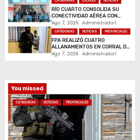
CATEGORIAS
LOCALES
NOTICIAS
n
RÍO CUARTO CONSOLIDA SU
CONECTIVIDAD AÉREA CON
t
CUATRO VUELOS SEMANALES A
Ago 7, 2026
Administrador1
BUENOS AIRES
r
CATEGORIAS
NOTICIAS
PROVINCIALES
FPA REALIZÓ CUATRO
a
ALLANAMIENTOS EN CORRAL DE
BUSTOS-IFFLINGER
Ago 7, 2026
Administrador1
d
a
s
You missed
CATEGORIAS
NOTICIAS
PROVINCIALES