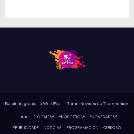
DE AVEX EN RÍO CUARTO Y CRECE LA
INCERTIDUMBRE DE LOS TRABAJADORES
Funciona gracias a WordPress
|
Tema: Newses de
Themeansar
.
Home
°LOCALES°
°NOSOTROS°
°NOVEDADES°
°PUBLICIDAD°
NOTICIAS
PROGRAMACIÓN
CURIOSO