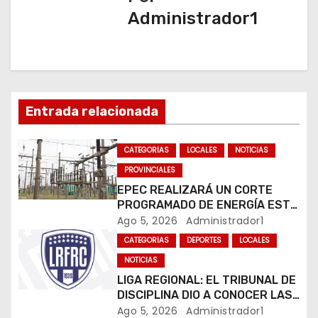
i
Administrador1
ó
n
d
Entrada relacionada
e
e
CATEGORIAS
LOCALES
NOTICIAS
PROVINCIALES
n
EPEC REALIZARÁ UN CORTE
PROGRAMADO DE ENERGÍA ESTE
t
JUEVES EN RÍO CUARTO
Ago 5, 2026
Administrador1
r
CATEGORIAS
DEPORTES
LOCALES
NOTICIAS
a
LIGA REGIONAL: EL TRIBUNAL DE
DISCIPLINA DIO A CONOCER LAS
d
SANCIONES DEL BOLETÍN
Ago 5, 2026
Administrador1