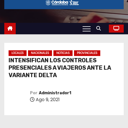
o
LOCALES
NACIONALES
NOTICIAS
PROVINCIALES
INTENSIFICAN LOS CONTROLES
PRESENCIALES A VIAJEROS ANTE LA
VARIANTE DELTA
Por
Administrador1
Ago 9, 2021