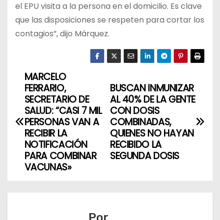
el EPU visita a la persona en el domicilio. Es clave
que las disposiciones se respeten para cortar los
contagios”, dijo Márquez.
MARCELO
N
FERRARIO,
BUSCAN INMUNIZAR
a
SECRETARIO DE
AL 40% DE LA GENTE
SALUD: “CASI 7 MIL
CON DOSIS
v
PERSONAS VAN A
COMBINADAS,
RECIBIR LA
QUIENES NO HAYAN
e
NOTIFICACIÓN
RECIBIDO LA
PARA COMBINAR
SEGUNDA DOSIS
g
VACUNAS»
a
c
Por