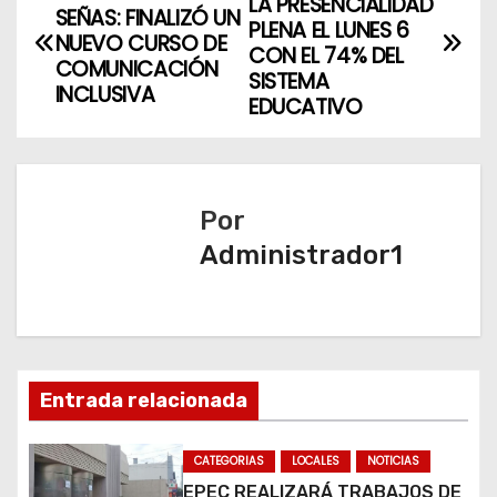
LA PRESENCIALIDAD
SEÑAS: FINALIZÓ UN
a
PLENA EL LUNES 6
NUEVO CURSO DE
CON EL 74% DEL
COMUNICACIÓN
v
SISTEMA
INCLUSIVA
EDUCATIVO
e
g
a
Por
Administrador1
c
i
ó
n
Entrada relacionada
d
CATEGORIAS
LOCALES
NOTICIAS
EPEC REALIZARÁ TRABAJOS DE