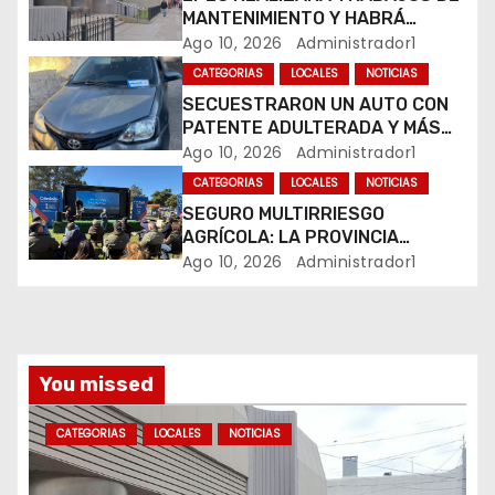
e
MANTENIMIENTO Y HABRÁ
e
CORTES DE LUZ EN DISTINTOS
Ago 10, 2026
Administrador1
SECTORES DE RÍO CUARTO
CATEGORIAS
LOCALES
NOTICIAS
n
SECUESTRARON UN AUTO CON
PATENTE ADULTERADA Y MÁS
t
DE 20 MOTOS DURANTE LOS
Ago 10, 2026
Administrador1
OPERATIVOS DEL FIN DE
r
CATEGORIAS
LOCALES
NOTICIAS
SEMANA
SEGURO MULTIRRIESGO
a
AGRÍCOLA: LA PROVINCIA
ENTREGÓ INDEMNIZACIONES A
Ago 10, 2026
Administrador1
d
PRODUCTORES DEL SUR
PROVINCIAL
a
s
You missed
CATEGORIAS
LOCALES
NOTICIAS