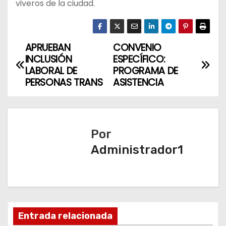
viveros de la ciudad.
APRUEBAN
CONVENIO
N
INCLUSIÓN
ESPECÍFICO:
a
LABORAL DE
PROGRAMA DE
PERSONAS TRANS
ASISTENCIA
v
e
Por
g
Administrador1
a
c
i
Entrada relacionada
ó