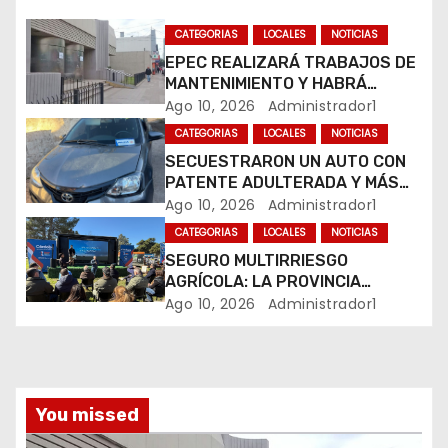
n
CATEGORIAS
LOCALES
NOTICIAS
EPEC REALIZARÁ TRABAJOS DE
d
MANTENIMIENTO Y HABRÁ
CORTES DE LUZ EN DISTINTOS
Ago 10, 2026
Administrador1
e
SECTORES DE RÍO CUARTO
CATEGORIAS
LOCALES
NOTICIAS
e
SECUESTRARON UN AUTO CON
PATENTE ADULTERADA Y MÁS
n
DE 20 MOTOS DURANTE LOS
Ago 10, 2026
Administrador1
OPERATIVOS DEL FIN DE
t
CATEGORIAS
LOCALES
NOTICIAS
SEMANA
SEGURO MULTIRRIESGO
r
AGRÍCOLA: LA PROVINCIA
ENTREGÓ INDEMNIZACIONES A
Ago 10, 2026
Administrador1
a
PRODUCTORES DEL SUR
PROVINCIAL
d
a
You missed