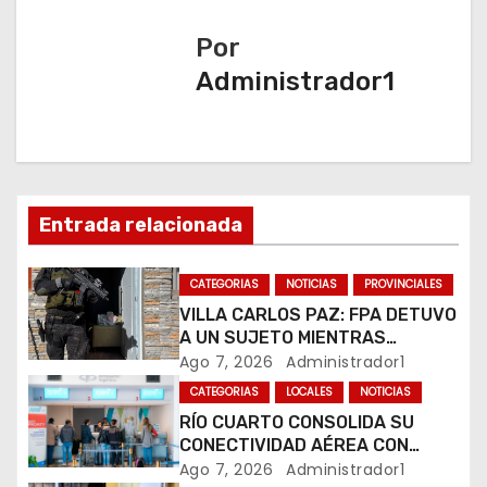
g
a
Por
Administrador1
c
i
ó
n
Entrada relacionada
d
CATEGORIAS
NOTICIAS
PROVINCIALES
e
VILLA CARLOS PAZ: FPA DETUVO
A UN SUJETO MIENTRAS
e
COMERCIALIZABA COCAÍNA Y
Ago 7, 2026
Administrador1
MARIHUANA EN UNA PLAZA
CATEGORIAS
LOCALES
NOTICIAS
n
RÍO CUARTO CONSOLIDA SU
CONECTIVIDAD AÉREA CON
t
CUATRO VUELOS SEMANALES A
Ago 7, 2026
Administrador1