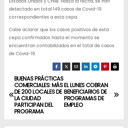
Estados Unidos y Chile. Hasta la fecha, se han
detectado en total 149 casos de Covid-19
correspondientes a esta cepa.
Cabe aclarar que los casos positivos de esta
cepa confirmados hasta el momento se
encuentran contabilizados en el total de casos
de Covid-19.
BUENAS PRÁCTICAS
N
COMERCIALES: MÁS
EL LUNES COBRAN
a
DE 200 LOCALES DE
BENEFICIARIOS DE
LA CIUDAD
PROGRAMAS DE
v
PARTICIPAN DEL
EMPLEO
PROGRAMA
e