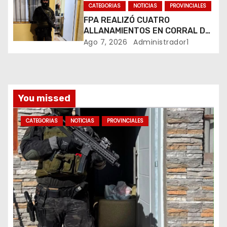
BUENOS AIRES
r
CATEGORIAS
NOTICIAS
PROVINCIALES
FPA REALIZÓ CUATRO
a
ALLANAMIENTOS EN CORRAL DE
BUSTOS-IFFLINGER
Ago 7, 2026
Administrador1
d
a
s
You missed
CATEGORIAS
NOTICIAS
PROVINCIALES