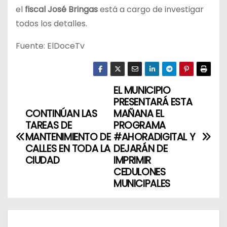
el
fiscal José Bringas
está a cargo de investigar
todos los detalles.
Fuente: ElDoceTv
EL MUNICIPIO
N
PRESENTARÁ ESTA
a
CONTINÚAN LAS
MAÑANA EL
TAREAS DE
PROGRAMA
v
MANTENIMIENTO DE
#AHORADIGITAL Y
CALLES EN TODA LA
DEJARÁN DE
e
CIUDAD
IMPRIMIR
CEDULONES
g
MUNICIPALES
a
c