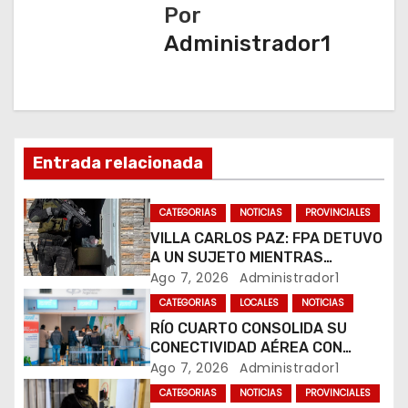
Por
i
Administrador1
ó
n
d
Entrada relacionada
e
e
CATEGORIAS
NOTICIAS
PROVINCIALES
VILLA CARLOS PAZ: FPA DETUVO
n
A UN SUJETO MIENTRAS
COMERCIALIZABA COCAÍNA Y
Ago 7, 2026
Administrador1
t
MARIHUANA EN UNA PLAZA
CATEGORIAS
LOCALES
NOTICIAS
r
RÍO CUARTO CONSOLIDA SU
CONECTIVIDAD AÉREA CON
a
CUATRO VUELOS SEMANALES A
Ago 7, 2026
Administrador1
BUENOS AIRES
CATEGORIAS
NOTICIAS
PROVINCIALES