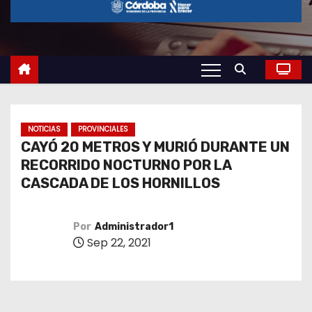
o
NOTICIAS
PROVINCIALES
CAYÓ 20 METROS Y MURIÓ DURANTE UN
RECORRIDO NOCTURNO POR LA
CASCADA DE LOS HORNILLOS
Por
Administrador1
Sep 22, 2021