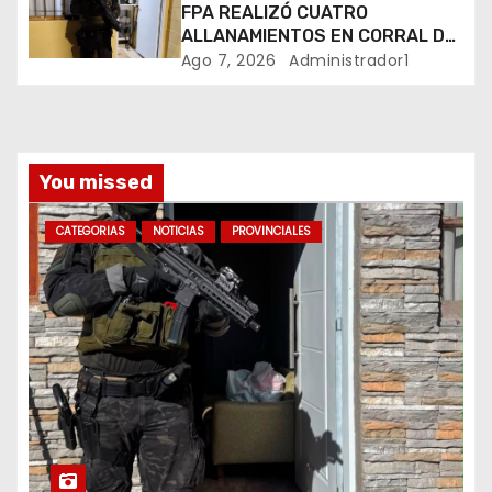
d
FPA REALIZÓ CUATRO
ALLANAMIENTOS EN CORRAL DE
a
BUSTOS-IFFLINGER
Ago 7, 2026
Administrador1
s
You missed
CATEGORIAS
NOTICIAS
PROVINCIALES