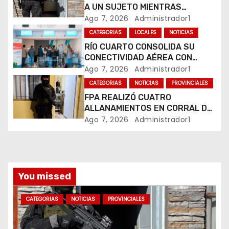
e
A UN SUJETO MIENTRAS
e
COMERCIALIZABA COCAÍNA Y
Ago 7, 2026
Administrador1
MARIHUANA EN UNA PLAZA
CATEGORIAS
LOCALES
NOTICIAS
n
RÍO CUARTO CONSOLIDA SU
CONECTIVIDAD AÉREA CON
t
CUATRO VUELOS SEMANALES A
Ago 7, 2026
Administrador1
BUENOS AIRES
r
CATEGORIAS
NOTICIAS
PROVINCIALES
FPA REALIZÓ CUATRO
a
ALLANAMIENTOS EN CORRAL DE
BUSTOS-IFFLINGER
Ago 7, 2026
Administrador1
d
a
s
You missed
CATEGORIAS
NOTICIAS
PROVINCIALES