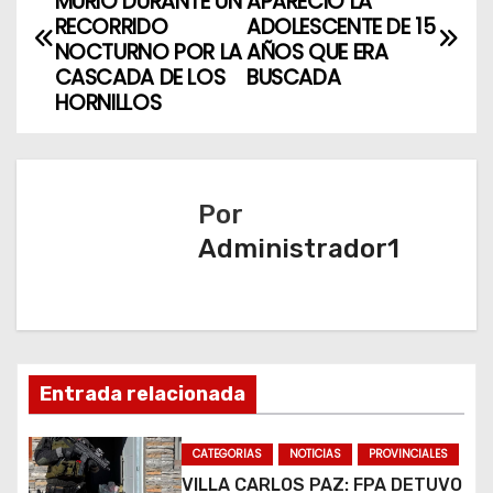
MURIÓ DURANTE UN
APARECIÓ LA
a
RECORRIDO
ADOLESCENTE DE 15
NOCTURNO POR LA
AÑOS QUE ERA
v
CASCADA DE LOS
BUSCADA
HORNILLOS
e
g
a
Por
Administrador1
c
i
ó
n
Entrada relacionada
d
CATEGORIAS
NOTICIAS
PROVINCIALES
VILLA CARLOS PAZ: FPA DETUVO