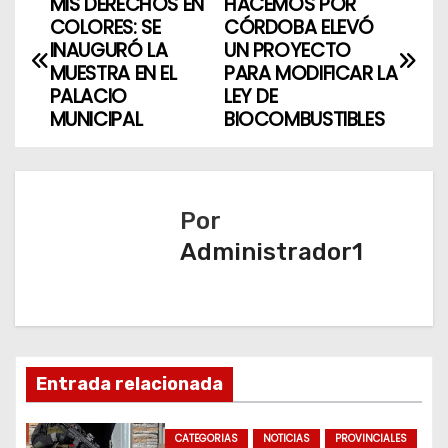
MIS DERECHOS EN
HACEMOS POR
N
COLORES: SE
CÓRDOBA ELEVÓ
a
INAUGURÓ LA
UN PROYECTO
MUESTRA EN EL
PARA MODIFICAR LA
v
PALACIO
LEY DE
MUNICIPAL
BIOCOMBUSTIBLES
e
g
a
Por
Administrador1
c
i
ó
n
Entrada relacionada
d
CATEGORIAS
NOTICIAS
PROVINCIALES