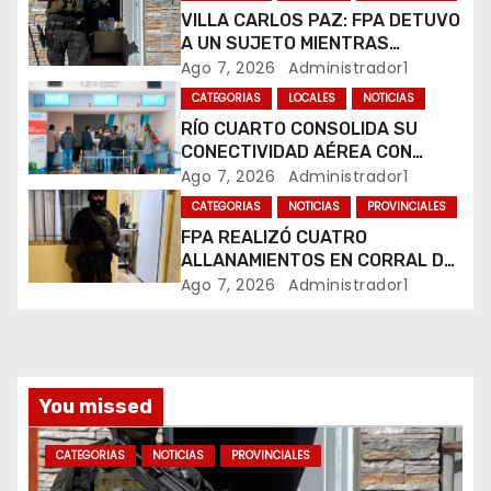
e
VILLA CARLOS PAZ: FPA DETUVO
A UN SUJETO MIENTRAS
e
COMERCIALIZABA COCAÍNA Y
Ago 7, 2026
Administrador1
MARIHUANA EN UNA PLAZA
CATEGORIAS
LOCALES
NOTICIAS
n
RÍO CUARTO CONSOLIDA SU
CONECTIVIDAD AÉREA CON
t
CUATRO VUELOS SEMANALES A
Ago 7, 2026
Administrador1
BUENOS AIRES
r
CATEGORIAS
NOTICIAS
PROVINCIALES
FPA REALIZÓ CUATRO
a
ALLANAMIENTOS EN CORRAL DE
BUSTOS-IFFLINGER
Ago 7, 2026
Administrador1
d
a
s
You missed
CATEGORIAS
NOTICIAS
PROVINCIALES