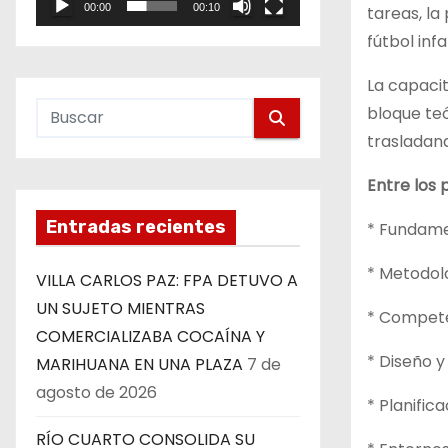
00:00
00:10
tareas, la
e
fútbol inf
o
La capacit
bloque teó
trasladand
Entre los 
Entradas recientes
* Fundame
* Metodol
VILLA CARLOS PAZ: FPA DETUVO A
UN SUJETO MIENTRAS
* Compete
COMERCIALIZABA COCAÍNA Y
* Diseño y
MARIHUANA EN UNA PLAZA
7 de
agosto de 2026
* Planific
RÍO CUARTO CONSOLIDA SU