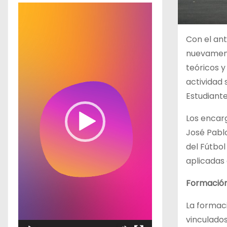
R
e
p
Con el ant
r
nuevament
o
teóricos y
d
actividad 
u
Estudiante
c
Los encarg
t
José Pablo
o
del Fútbo
r
aplicadas 
d
e
Formación
v
La formac
í
vinculados
d