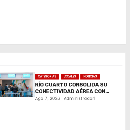
CATEGORIAS
LOCALES
NOTICIAS
RÍO CUARTO CONSOLIDA SU
CONECTIVIDAD AÉREA CON
CUATRO VUELOS SEMANALES A
Ago 7, 2026
Administrador1
BUENOS AIRES