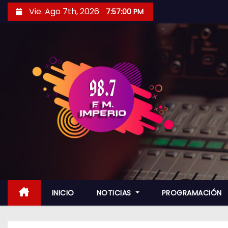
S
Vie. Ago 7th, 2026
7:57:01 PM
a
l
t
a
r
a
l
c
o
n
t
e
n
INICIO
NOTICIAS
PROGRAMACIÓN
i
d