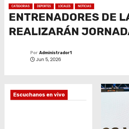
o
CATEGORIAS
DEPORTES
LOCALES
NOTICIAS
ENTRENADORES DE LA
REALIZARÁN JORNADA
Por
Administrador1
Jun 5, 2026
Escuchanos en vivo