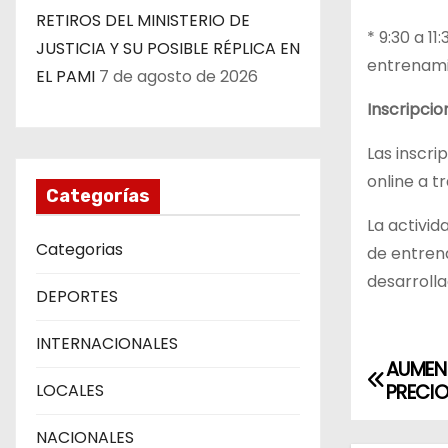
RETIROS DEL MINISTERIO DE
* 9:30 a 1
JUSTICIA Y SU POSIBLE RÉPLICA EN
entrenami
EL PAMI
7 de agosto de 2026
Inscripcio
Las inscri
online a t
Categorías
La activid
Categorias
de entren
desarrolla
DEPORTES
INTERNACIONALES
AUMENT
N
PRECIO
LOCALES
a
NACIONALES