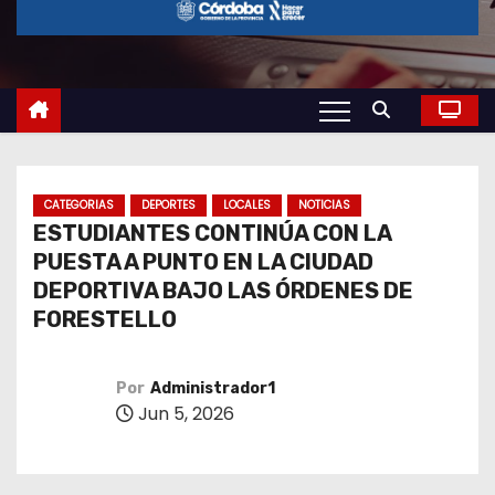
o
CATEGORIAS
DEPORTES
LOCALES
NOTICIAS
ESTUDIANTES CONTINÚA CON LA
PUESTA A PUNTO EN LA CIUDAD
DEPORTIVA BAJO LAS ÓRDENES DE
FORESTELLO
Por
Administrador1
Jun 5, 2026