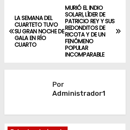
MURIÓ EL INDIO
N
SOLARI, LÍDER DE
LA SEMANA DEL
a
PATRICIO REY Y SUS
CUARTETO TUVO
REDONDITOS DE
SU GRAN NOCHE DE
v
RICOTA Y DE UN
GALA EN RÍO
FENÓMENO
CUARTO
e
POPULAR
INCOMPARABLE
g
a
c
Por
Administrador1
i
ó
n